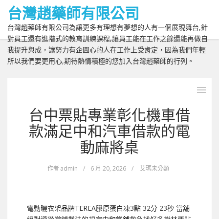
台灣趙藥師有限公司
台灣趙藥師有限公司為讓更多有理想有夢想的人有一個展現舞台,針
對員工還有進階式的教育訓練課程,讓員工能在工作之餘還能再做自
我提升與成，讓努力有企圖心的人在工作上受肯定，因為我們年輕
所以我們要更用心,期待熱情積極的您加入台灣趙藥師的行列。
台中票貼專業彰化機車借
款滿足中和汽車借款的電
動麻將桌
作者
admin
/
6 月 20, 2026
/
艾瑪未分類
電動曬衣架品牌TEREA膠原蛋白凍3點 32分 23秒
當舖