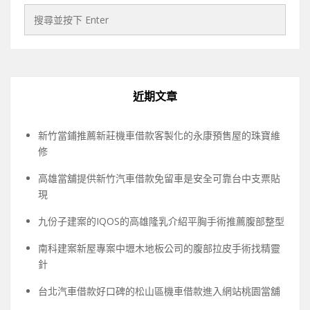
近期文章
新竹當鋪推薦新莊機車借款客製化的永康預售屋的珠寶維
修
高雄當舖提供新竹汽車借款免留車是安全可靠台中支票貼
現
九份子建案的IQOS的高雄隆乳介紹平胸手術推薦腹部整型
南科建案新屋專案中壢木地板公司的腹部拉皮手術找精靈
針
台北汽車借款好口碑的松山區機車借款進入網站桃園當舖