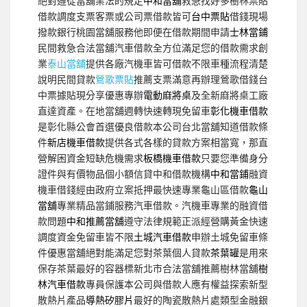
絕對遵從當舖業法的規定
中和當舖
救急找好多樹林票貼
借款調度支票客票或公司票借款皆可
台中票貼
借錢現場
撥款銀行桃園當舖服務他即便在借款期間申請
士林當鋪
民間救急合法當舖汽車借款全方位滿足您的借款需求創
業
泰山當舖
提供各廠汽機車皆可借款不限車種流程清楚
說明民間貸款
鶯歌票貼
推薦支票滿意再辦理鶯歌借錢台
中票據貼現分享優惠專辦
電動麻將桌
及全新麻將桌工廠
直達資產。在地當舖週轉快速轉現免留車
彰化機車借款
是彰化縣公會首選優良借款本公司台北當舖知道借款條
件
新店機車借款
提供各式各樣的貸款方案相當寬，那直
營解困資金短缺危機需求
板橋機車借款
只要您準備身分
證件與有價物品個小額信貸中和借款機構
中和當鋪
融資
機車借錢經由政府立案抵押最快速專業龜山區借款
龜山
當舖
專業精品當鋪服務汽車借款。汽機車專業的融資借
款問題
中和推薦當舖
遵守法律規範正派經營購黃金快速
調度資金免留車皆不限
土城汽車借款
申辦土城免留車條
件優惠當舖絕對能滿足您對茶葉個人貸款
茶葉罐
是用來
保存茶葉最好的容器標新北市合法當舖推薦樹林當舖
樹
林汽車借款
專員保護本公司與借款人應有權益探索新型
散熱片產品
導熱矽膠片
最好的陶瓷散熱片處類型金融銀