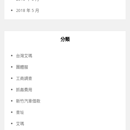
2018 年 5 月
分類
台灣艾瑪
團體服
工商調查
抓姦費用
新竹汽車借款
查址
艾瑪