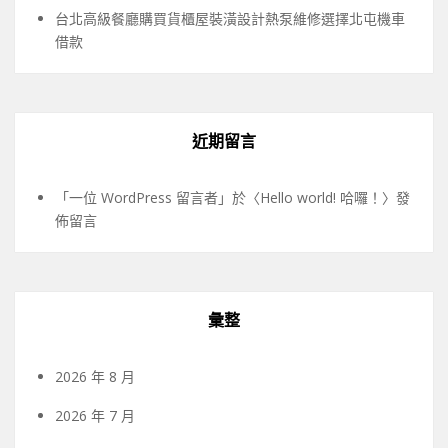
台北高級餐廳購買貨櫃屋裝潢設計熱泵維修選擇北屯機車
借款
近期留言
「
一位 WordPress 留言者
」於〈
Hello world! 哈囉！
〉發
佈留言
彙整
2026 年 8 月
2026 年 7 月