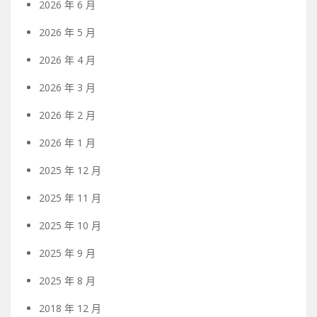
2026 年 6 月
2026 年 5 月
2026 年 4 月
2026 年 3 月
2026 年 2 月
2026 年 1 月
2025 年 12 月
2025 年 11 月
2025 年 10 月
2025 年 9 月
2025 年 8 月
2018 年 12 月