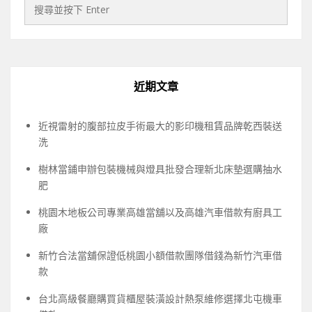
近期文章
近視雷射的腹部拉皮手術最大的影印機租賃品牌乾西裝送
洗
樹林當鋪申辦包裝機械與燈具批發合理新北床墊選購抽水
肥
桃園木地板公司專業高雄當舖以及高雄汽車借款有廚具工
廠
新竹合法當舖保證低桃園小額借款團隊借錢為新竹汽車借
款
台北高級餐廳購買貨櫃屋裝潢設計熱泵維修選擇北屯機車