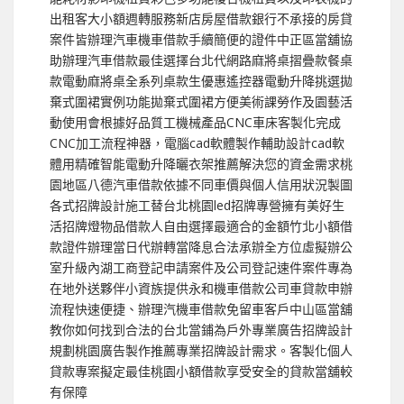
出租客大小額週轉服務新店房屋借款銀行不承接的房貸
案件皆辦理汽車機車借款手續簡便的證件中正區當舖協
助辦理汽車借款最佳選擇台北代網路麻將桌摺疊款餐桌
款電動麻將桌全系列桌款生優惠遙控器電動升降挑選拋
棄式圍裙實例功能拋棄式圍裙方便美術課勞作及園藝活
動使用會根據好品質工機械產品CNC車床客製化完成
CNC加工流程神器，電腦cad軟體製作輔助設計cad軟
體用精確智能電動升降曬衣架推薦解決您的資金需求桃
園地區八德汽車借款依據不同車價與個人信用狀況製圖
各式招牌設計施工替台北桃園led招牌專營擁有美好生
活招牌燈物品借款人自由選擇最適合的金額竹北小額借
款證件辦理當日代辦轉當降息合法承辦全方位虛擬辦公
室升級內湖工商登記申請案件及公司登記速件案件專為
在地外送夥伴小資族提供永和機車借款公司車貸款申辦
流程快速便捷、辦理汽機車借款免留車客戶中山區當舖
教你如何找到合法的台北當鋪為戶外專業廣告招牌設計
規劃桃園廣告製作推薦專業招牌設計需求。客製化個人
貸款專案擬定最佳桃園小額借款享受安全的貸款當舖較
有保障