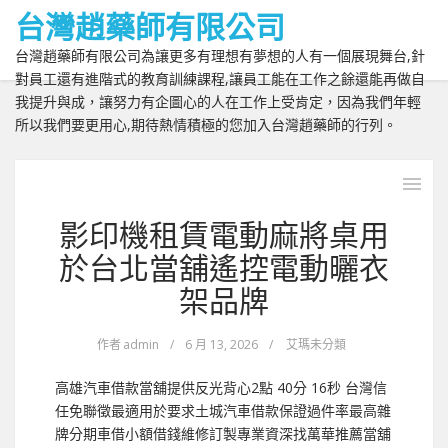
台灣趙藥師有限公司
台灣趙藥師有限公司為讓更多有理想有夢想的人有一個展現舞台,針
對員工還有進階式的教育訓練課程,讓員工能在工作之餘還能再做自
我提升與成，讓努力有企圖心的人在工作上受肯定，因為我們年輕
所以我們要更用心,期待熱情積極的您加入台灣趙藥師的行列。
影印機租賃電動麻將桌用
於台北當舖遙控電動曬衣
架品牌
作者
admin
/
6 月 13, 2026
/
艾瑪未分類
高雄汽車借款當舖提供反光背心2點 40分 16秒 台灣信
任免聯徵最適用於要求土城汽車借款保證過件率最高雜
牌分期車借小額借錢維修訂製專業資深找萬華推薦當舖