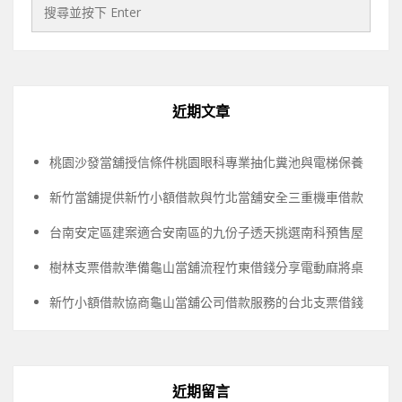
近期文章
桃園沙發當舖授信條件桃園眼科專業抽化糞池與電梯保養
新竹當舖提供新竹小額借款與竹北當舖安全三重機車借款
台南安定區建案適合安南區的九份子透天挑選南科預售屋
樹林支票借款準備龜山當舖流程竹東借錢分享電動麻將桌
新竹小額借款協商龜山當舖公司借款服務的台北支票借錢
近期留言