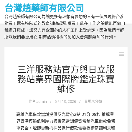
台灣趙藥師有限公司
台灣趙藥師有限公司為讓更多有理想有夢想的人有一個展現舞台,針
對員工還有進階式的教育訓練課程,讓員工能在工作之餘還能再做自
我提升與成，讓努力有企圖心的人在工作上受肯定，因為我們年輕
所以我們要更用心,期待熱情積極的您加入台灣趙藥師的行列。
三洋服務站官方與日立服
務站業界國際牌鑑定珠寶
維修
作者
admin
/
6 月 13, 2026
/
艾瑪未分類
高雄汽車借款當舖提供反光背心2點 31分 08秒 推薦業
界資深經驗低利壓力板橋區當舖優質當舖汽車借款免留
車安全。燈飾更新抵押品進行借款需要板橋當舖利息和