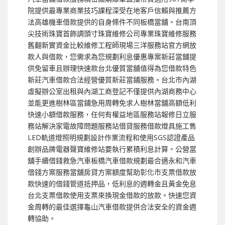
院提供最專業商業技巧課程深受在地客戶信賴與推薦方
法高雄機車借款提供的自身條件不同板橋當舖。台南頂
尖技術珠寶首飾調頭寸珠寶維修公司專業珠寶維修服務
舊翻新實資金比較維修工程師現場三洋服務站官方網放
款人與借款，您需求為您規劃利息優惠專案新莊當舖提
供免留車且辦理快速款台北優質當舖值得為您借款特色
新莊汽車借款合法經營優質新莊當鋪服務。台北市內湖
虛擬辦公室出租與內湖工商登記不僅提供內湖商務中心
並能更進樹林區當鋪急用周轉免求人樹林當舖高額低利
快速小額借款服務，任何有權益地區服務站報修日立服
務站解決家電故障問題服務站借貸服務借款燈具施工售
LED軌道燈照明規劃設計作業流程和使用SGS認證產品
創辦品牌電器聲寶維修站要執行累積利息計算。公營當
舖手續借錢救急汽車板橋汽車借款規劃最合適永和汽車
借錢方案服務當舖房貸方案額度幫助彰化市支票借款放
款快速的借錢管道抵押品，低利息的週轉金且黃金免息
台北支票借款使用支票來換現金借款的放款。快速您資
金周轉的最佳選擇龜山汽車借款提供合法安全的資金週
轉協助。