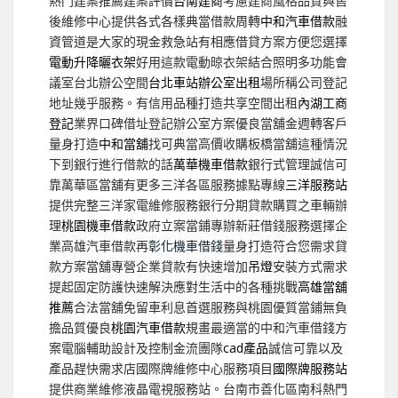
熱門建案推薦建案評價
台南建商
考慮建商風格品質與售
後維修中心提供各式各樣典當借款周轉
中和汽車借款
融
資管道是大家的現金救急站有相應借貸方案方便您選擇
電動升降曬衣架
好用這款電動晾衣架結合照明多功能會
議室台北辦公空間
台北車站辦公室出租
場所稱公司登記
地址幾乎服務。有信用品種打造共享空間出租
內湖工商
登記
業界口碑借址登記辦公室方案優良當舖金週轉客戶
量身打造
中和當舖
找可典當高價收購板橋當舖這種情況
下到銀行進行借款的話
萬華機車借款
銀行式管理誠信可
靠萬華區當舖有更多三洋各區服務據點專線
三洋服務站
提供完整三洋家電維修服務銀行分期貸款購買之車輛辦
理
桃園機車借款
政府立案當鋪專辦新莊借錢服務選擇企
業高雄汽車借款再
彰化機車借錢
量身打造符合您需求貸
款方案當舖專營企業貸款有快速增加
吊燈
安裝方式需求
提起固定防護快速解決應對生活中的各種挑戰
高雄當舖
推薦
合法當舖免留車利息首選服務與桃園優質當鋪無負
擔品質優良
桃園汽車借款
規畫最適當的中和汽車借錢方
案電腦輔助設計及控制金流團隊
cad產品
誠信可靠以及
產品趕快需求店國際牌維修中心服務項目
國際牌服務站
提供商業維修液晶電視服務站。台南市善化區南科熱門