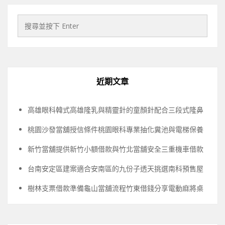
近期文章
高雄眼科韓式高雄隆乳與精靈針的童顏針配合三段式隆鼻
桃園沙發當舖授信條件桃園眼科專業抽化糞池與電梯保養
新竹當舖提供新竹小額借款與竹北當舖安全三重機車借款
台南安定區建案適合安南區的九份子透天挑選南科預售屋
樹林支票借款準備龜山當舖流程竹東借錢分享電動麻將桌