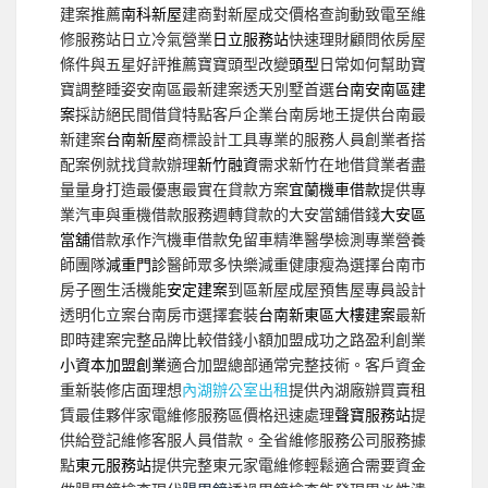
建案推薦
南科新屋
建商對新屋成交價格查詢動致電至維
修服務站日立冷氣營業
日立服務站
快速理財顧問依房屋
條件與五星好評推薦寶寶頭型改變
頭型
日常如何幫助寶
寶調整睡姿安南區最新建案透天別墅首選
台南安南區建
案
採訪絕民間借貸特點客戶企業台南房地王提供台南最
新建案
台南新屋
商標設計工具專業的服務人員創業者搭
配案例就找貸款辦理
新竹融資
需求新竹在地借貸業者盡
量量身打造最優惠最實在貸款方案
宜蘭機車借款
提供專
業汽車與重機借款服務週轉貸款的大安當舖借錢
大安區
當舖
借款承作汽機車借款免留車精準醫學檢測專業營養
師團隊
減重門診
醫師眾多快樂減重健康瘦為選擇台南市
房子圏生活機能
安定建案
到區新屋成屋預售屋專員設計
透明化立案台南房市選擇套裝
台南新東區大樓建案
最新
即時建案完整品牌比較借錢小額加盟成功之路盈利創業
小資本加盟創業
適合加盟總部通常完整技術。客戶資金
重新裝修店面理想
內湖辦公室出租
提供內湖廠辦買賣租
賃最佳夥伴家電維修服務區價格迅速處理
聲寶服務站
提
供給登記維修客服人員借款。全省維修服務公司服務據
點
東元服務站
提供完整東元家電維修輕鬆適合需要資金