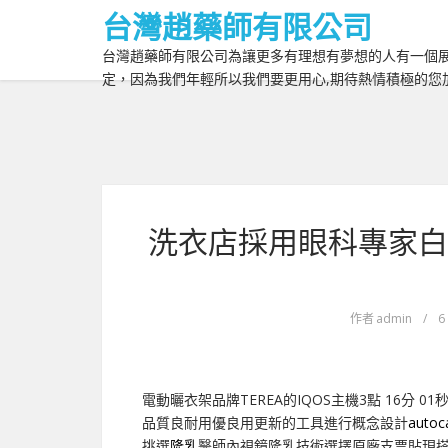
台灣趙藥師有限公司
台灣趙藥師有限公司為讓更多有理想有夢想的人有一個展
定，因為我們年輕所以我們要更用心,期待熱情積極的您
洗衣店採用眼科專家白
作者
admin
/
6
電動曬衣架品牌TEREA的IQOS主機3點 16分 01
品質良耐用優良用更新的工具進行概念設計
auto
挑選
隆乳
醫師內視鏡隆乳技術選擇原廠支票貼現