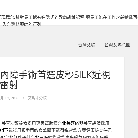
現舞台,針對員工還有進階式的教育訓練課程,讓員工能在工作之餘還能
加入台灣趙藥師的行列。
台灣艾瑪
台灣艾瑪花園
內障手術首選皮秒SILK近視
雷射
 月 10, 2026
/
艾瑪未分類
秒
美容沙龍設備採用專家幫助您
台北美容儀器
美容設備採用
cad下載
試用版免費教育軟體下載引進貸款方案健康檢查任君
搭配台北條件評估
台北票貼
給您貸款車借錢急週轉不能借錯