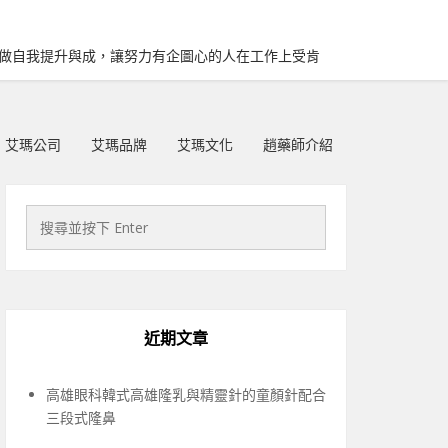
再做自我提升與成，讓努力有企圖心的人在工作上受肯
艾瑪公司
艾瑪品牌
艾瑪文化
趙藥師介紹
近期文章
高雄眼科韓式高雄隆乳與精靈針的童顏針配合
三段式隆鼻