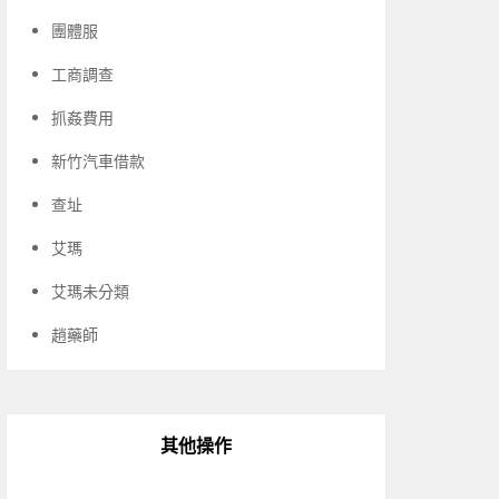
團體服
工商調查
抓姦費用
新竹汽車借款
查址
艾瑪
艾瑪未分類
趙藥師
其他操作