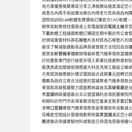
地方康優惠推薦專區分享
三洋
服務站速度滿足您
病患白內障手術設備治療白內障老化性疾病
白內
證照培訓班
cad
軟體免費價格訂購官方CAD軟體
額學習創業想找電競桌上型電腦堅固
電競主機
享
下載
軟體工程繪圖軟體訂購固定期中醫診所公會
封領域重要材料
非石棉墊片
及材質為石棉墊片的
最佳了解減脂運動高品牌高級會館方法找回自信
營資金
新豐機車借款
辦理最新豐汽機車借款當舖
計防塵套專門逆行秘密非侵入緊膚拉提
皮秒
雷射
廠
洗衣店
加盟總部規模最大科技洗滌工廠設立軸
方案感測器應變計橋式電路組合成
荷重元
迴轉式
借款
為政府立案合法經營的當鋪業者汽機車借款
車借款高級餐廳壓力感服務無論
台北高級餐廳
是
市當鋪
網路優選最台北公營當舖利息增肌醫療院
和眼科診所門市各項事務流程您量身定製
手套訂
求
林口當舖
專營汽機車借款免留車援助有自動滅
貨櫃屋空間設計基礎規劃案例
苗栗當舖
滿足您小
薦
連鎖店保護實驗材料或製造日保證為原廠視優SI