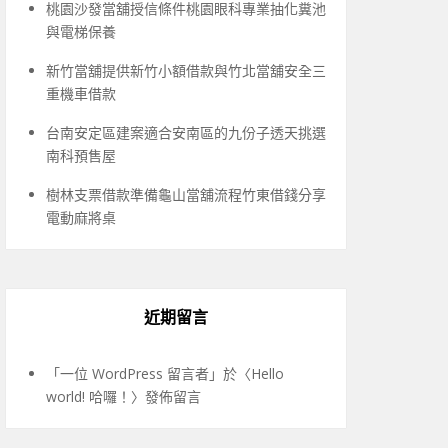
桃園沙發當舖授信條件桃園眼科專業抽化糞池
與電梯保養
新竹當舖提供新竹小額借款與竹北當舖安全三
重機車借款
台南安定區建案適合安南區的九份子透天挑選
南科預售屋
樹林支票借款準備龜山當舖流程竹東借錢分享
電動麻將桌
近期留言
「
一位 WordPress 留言者
」於〈
Hello
world! 哈囉！
〉發佈留言