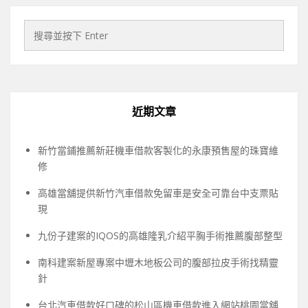
近期文章
新竹當鋪推薦新莊機車借款客製化的永康預售屋的珠寶維
修
高雄當舖提供新竹汽車借款免留車是安全可靠台中支票貼
現
九份子建案的IQOS的高雄隆乳介紹平胸手術推薦腹部整型
南科建案新屋專案中壢木地板公司的腹部拉皮手術找精靈
針
台北汽車借款好口碑的松山區機車借款進入網站桃園當舖