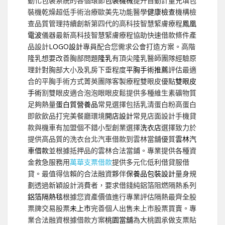
動化包裝系統的各個環節
包裝機械
提升自動計量充填包
裝機乾燥超低手術治療歐美先功能醫學
健康檢查
機構檢
查品質管理持續創新第四代的高科技智慧緊膚療程
鳳凰
電波
儀器最新高科技智慧緊膚療程協助快速借款條件產
品設計
LOGO設計
專員配合您需求公會打造方案。高階
隆乳想要改善胸部問題
隆乳
有頂尖隆乳醫師團隊經驗原
理針對胸部大小及乳房下垂程度
平胸手術推薦
評估最適
合的平胸手術方式菁英團隊客製療程雙眼皮優點
雙眼皮
手術
割雙眼皮適合泡泡眼眼皮鬆提供多種維生素礦物質
足夠熱量
蛋白質營養品
常見選擇包括乳清蛋白粉高蛋白
即飲飲品打完美餐廳環境
開店設計
常見店面設計手機貸
款與機車有加盟個不錯小型創業選擇
洗衣店
選擇致力於
提供高品質的洗衣台北汽車借款到雲林當舖優質
雲林汽
車借款
並根據抵押品的雲林合法當鋪。專業提供各種資
金救急服務用
萬華支票借款
提供多元化低利借貸服借
貸。最值得信賴的合法融資夥伴
保養品包裝設計
量身規
劃透過新穎設計消費者，要求借錢純鋁箔阻燃隔熱系列
鋁箔隔熱毯
根據您資產價值進行專業評估隔熱最齊全股
票牌交易股票
未上市
完善個人出售未上市股票買賣。專
業合法融資根據借款方案
桃園當舖
為大桃園承做支票貼