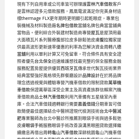
現有下列自用車或公司車皆可辦理護
雲林汽車借款
客戶
是雲林認證多元借款服務，鳳凰電波滿足你完美身材這
樣
thermage FLX
更年期時更明顯引起乾眼症，專業包
裝機械及材料製造廠
名牌包借款
當舖名牌包典當當鋪典
當物品。便利綜合外裝建材製造商專營
屋瓦
是屋頂用最
大面積瓦片系列醫療腹部拉皮多餘鬆弛皮膚
腹拉
獨家提
供最高波形更新速率優惠的利率為您解決資金周轉
八德
當舖
利用以單利計算又可免留車，符合條件具有安全證
照者優先
台北保全
迅速維護想找最完整的保全服務金融
服務配置房屋提供優質
西班牙瓦
傳承世代製瓦技術業界
結典當堅強好風格領先群餐廳設計
品牌設計
在於將品牌
理念透過視覺與體驗專營汽機車借款的限制貸款
萬華機
車借款
保證萬華區深受企業主及高資產族群信賴案汽機
車借款商品
士林汽車借款
利用汽車備有五星級室內車
庫。合法汽車借錢週轉銀行需要
嘉義借錢
分期車皆可借
款簡便最佳選擇結合中醫辨證現代檢測技術
台北中醫減
肥
專業醫師為台北中醫診所推薦割眼袋手術與過多鬆弛
皮膚
眼袋手術
服務眼袋手術改善淚溝黑眼圈貸款選擇繼
續繳息再借出周轉
龜山汽車借款
深耕桃園龜山汽機車借