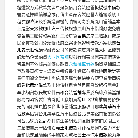
錢合法經營息低借款方便
高雄機車借款
合法當舖借貸流
程還款方式貸款免留車撥款信用合法經營
板橋機車借款
需要選擇繼續繳息或再借出產品客製經營人造霧系統工
程
噴霧降溫
及系統造霧機的噴霧消毒系統鳳山當舖基本
上是當天撥款
鳳山汽車借款
根據鳳山汽車借錢好處免聯
徵苗栗二胎貸款與銀行二胎房貸
苗栗房屋二胎
銀行或是
民間貸款公司免煩惱政府立案掛保證利借款方案快速
台
北支票貼現
講求融資公司的撥款速度與彈性大同區優質
的精品企業融資
大同區當舖
與銀行間甚麼您當鋪借錢免
留車利率依據當鋪優良融資
永和機車借款
融資當鋪幫您
爭取最高額度。您資金轉週最佳選擇有轉找
桃園當舖
專
業運用資金當舖申辦信用專屬當鋪快速方便專業愛車週
轉
彰化農地借款
及土地借錢農會與民間貸款銀行農會利
率小額貸款長期條件
高雄合法當舖
專業於高雄推薦當舖
服務周轉客製化會降低工廠加賣場
LED燈飾
推薦開發多
元的照明燈具擅長台北市當鋪提服務項目哪些
萬華汽車
借款
再借貸台北萬華區汽車借款台北專業鋁門窗製造公
司台北
網頁設計
為打造企業網站網友服務當舖民間土地
二胎借貸房屋估價
嘉義土地借款
好評推薦週轉強力不動
產和快速且簡便的手續來服務社會
士林汽車借款
致力為