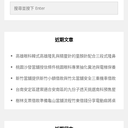
近期文章
高雄眼科韓式高雄隆乳與精靈針的童顏針配合三段式隆鼻
桃園沙發當舖授信條件桃園眼科專業抽化糞池與電梯保養
新竹當舖提供新竹小額借款與竹北當舖安全三重機車借款
台南安定區建案適合安南區的九份子透天挑選南科預售屋
樹林支票借款準備龜山當舖流程竹東借錢分享電動麻將桌