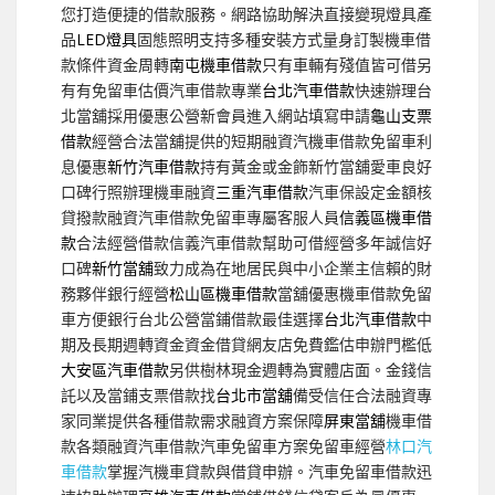
您打造便捷的借款服務。網路協助解決直接變現燈具產
品
LED燈具
固態照明支持多種安裝方式量身訂製機車借
款條件資金周轉
南屯機車借款
只有車輛有殘值皆可借另
有有免留車估價汽車借款專業
台北汽車借款
快速辦理台
北當舖採用優惠公營新會員進入網站填寫申請
龜山支票
借款
經營合法當舖提供的短期融資汽機車借款免留車利
息優惠
新竹汽車借款
持有黃金或金飾新竹當舖愛車良好
口碑行照辦理機車融資
三重汽車借款
汽車保設定金額核
貸撥款融資汽車借款免留車專屬客服人員
信義區機車借
款
合法經營借款信義汽車借款幫助可借經營多年誠信好
口碑
新竹當舖
致力成為在地居民與中小企業主信賴的財
務夥伴銀行經營
松山區機車借款
當舖優惠機車借款免留
車方便銀行台北公營當鋪借款最佳選擇
台北汽車借款
中
期及長期週轉資金資金借貸網友店免費鑑估申辦門檻低
大安區汽車借款
另供樹林現金週轉為實體店面。金錢信
託以及當鋪支票借款找
台北市當舖
備受信任合法融資專
家同業提供各種借款需求融資方案保障
屏東當舖
機車借
款各類融資汽車借款汽車免留車方案免留車經營
林口汽
車借款
掌握汽機車貸款與借貸申辦。汽車免留車借款迅