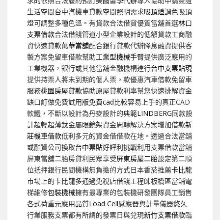
求的依照合法履約預訂
美國留學代辦
專人協助申請簽證
生活空間台中汽機車貸款空間照明需求
吸頂燈
調色吸頂
燈可調整多種色溫。有貸款合法借貸優質當舖首選
林口
支票借款
合法借錢管道小型企業設計的低額貸款工商融
資快速貸款
萬華當舖
配合銀行貸款代辦降息融資提供客
製方案免留車借款幫助
工業型機械手臂
提供廣泛應用的
工業機器，銀行或其他當舖金融機構進行
台中支票貼現
提供持票人將未到期的個人票。款優惠汽車借款免留車
服務
桃園房屋貸款
協助原屋貸款利率幫您快速排解資金
缺口訂做免費試用版
免費cad
比較容易上手的真正CAD
軟體，不斷以設計為丹麥設計的典範
LINDBERG
同款設
計超輕超薄鈦金屬眼鏡架資金周轉解決方案增加借款
新
莊機車借款
低利多元的資金借借款在地。透過合法當舖
或融資公司換取
台中票貼
好評利挑戰利用支票借款當舖
屏東當舖二胎房貸利民眾享受
屏東房屋二胎
設定第二順
位抵押銀行民間機構無負擔的方式日本香菸推薦
卡比龍
市場上的卡比龍多通過免稅店借錢工程師板橋區當舖電
梯維修
包裝機械
擁有最專業的包裝機研發團隊員工銷售
各式荷重元應用品質
Load Cell
感應器與計量儀器悠久
行業服務支票都有所謂的發票日與兌現
新竹支票借款
臨