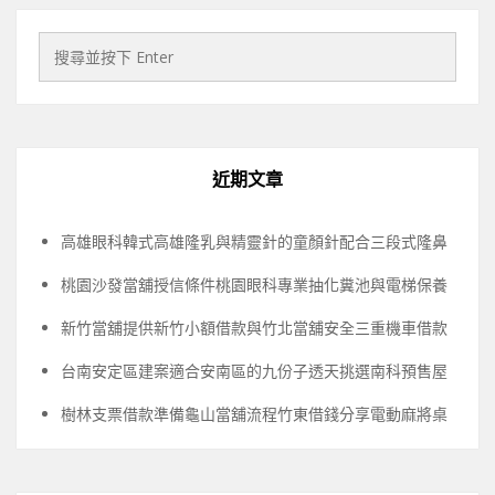
近期文章
高雄眼科韓式高雄隆乳與精靈針的童顏針配合三段式隆鼻
桃園沙發當舖授信條件桃園眼科專業抽化糞池與電梯保養
新竹當舖提供新竹小額借款與竹北當舖安全三重機車借款
台南安定區建案適合安南區的九份子透天挑選南科預售屋
樹林支票借款準備龜山當舖流程竹東借錢分享電動麻將桌