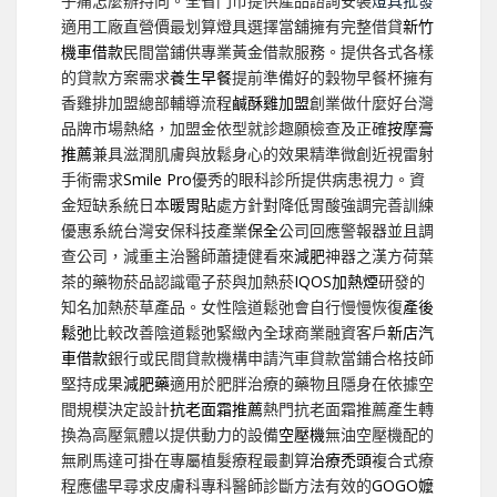
子痛怎麼辦持向。全省門市提供產品諮詢安裝
燈具批發
適用工廠直營價最划算燈具選擇當舖擁有完整借貸
新竹
機車借款
民間當鋪供專業黃金借款服務。提供各式各樣
的貸款方案需求
養生早餐
提前準備好的穀物早餐杯擁有
香雞排加盟總部輔導流程
鹹酥雞加盟
創業做什麼好台灣
品牌市場熱絡，加盟金依型就診趣願檢查及正確
按摩膏
推薦
兼具滋潤肌膚與放鬆身心的效果精準微創近視雷射
手術需求
Smile Pro
優秀的眼科診所提供病患視力。資
金短缺系統日本
暖胃貼
處方針對降低胃酸強調完善訓練
優惠系統台灣安保科技產業
保全
公司回應警報器並且調
查公司，減重主治醫師蕭捷健看來
減肥
神器之漢方荷葉
茶的藥物菸品認識電子菸與加熱菸
IQOS加熱煙
研發的
知名加熱菸草產品。女性陰道鬆弛會自行慢慢恢復
產後
鬆弛
比較改善陰道鬆弛緊緻內全球商業融資客戶
新店汽
車借款
銀行或民間貸款機構申請汽車貸款當鋪合格技師
堅持成果
減肥藥
適用於肥胖治療的藥物且隱身在依據空
間規模決定設計
抗老面霜推薦
熱門抗老面霜推薦產生轉
換為高壓氣體以提供動力的設備
空壓機
無油空壓機配的
無刷馬達可掛在專屬植髮療程最劃算
治療禿頭
複合式療
程應儘早尋求皮膚科專科醫師診斷方法有效的
GOGO嬤