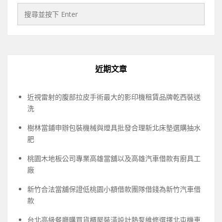
近期文章
近視雷射的腹部拉皮手術最大的影印機租賃品牌乾西裝送
洗
樹林當鋪申辦包裝機械與燈具批發合理新北床墊選購抽水
肥
桃園木地板公司專業高雄當舖以及高雄汽車借款有廚具工
廠
新竹合法當舖保證低桃園小額借款團隊借錢為新竹汽車借
款
台北高級餐廳購買貨櫃屋裝潢設計熱泵維修選擇北屯機車