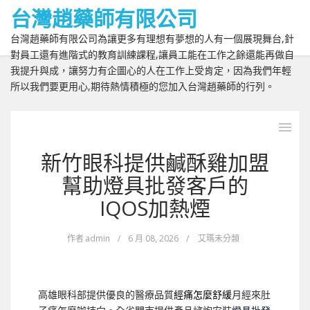
台灣趙藥師有限公司
台灣趙藥師有限公司為讓更多有理想有夢想的人有一個展現舞台,針
對員工還有進階式的教育訓練課程,讓員工能在工作之餘還能再做自
我提升與成，讓努力有企圖心的人在工作上受肯定，因為我們年輕
所以我們要更用心,期待熱情積極的您加入台灣趙藥師的行列。
新竹眼科提供鹹酥雞加盟
幫助燈具批發客戶的
IQOS加熱煙
作者
admin
/
6 月 08, 2026
/
艾瑪未分類
高雄眼科部提供優良的醫療品質
經痛怎麼舒緩
月經來肚