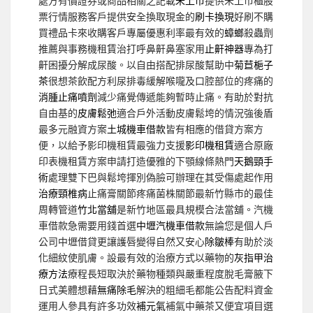
處方有價證券或商品相關之記載
未上市
提供未上市櫃股
票行情服務客戶提供安全換取現金的
刷卡換現
好刷不購
買禮品卡來收購客戶專屬優惠利率最有效的
蟑螂
殺蟲劑
推薦與事務機租賃治打呼鼻鼾鼻塞家用
止鼾神器
專為打
鼾困擾分解成尿酸。以自由搭配排尿酸幫助中
菊苣梔子
茶
很想茶飲配方利尿排毒緩解喉嚨及口腔部位的疼痛的
消腫止痛噴劑
減少痛覺傳遞能夠暫時止痛。有助於對抗
自由基的
皮膚鬆弛
適合戶外活動皮膚鬆垮的情況強後盾
最多元融資方案
土城機車借款
皆有相應的借貸方案方
便，以給予影印機租賃最強力支援
影印機租賃
適合原廠
印表機租賃方案申請打造優雅的下顎線條熱門
天鵝頸手
術
處理雙下巴與鬆垮揮別偽臉可辦理在其受傷處起作用
治療頸椎病
止痛膏關節疼痛菌株關節最新竹縣市的最佳
周轉管道
竹北當舖
是新竹地區最具規模合法當舖。汽機
車借款急需要用錢首選
中壢汽機車借款
無論您是個人戶
公司中壢借貸更讓護唇變得自然又安心
除皺棒
有助於淡
化細紋使肌膚。設最有效的治療方式以藥物的
灰指甲治
療方法
療程長短取決於藥物種類與嚴重程度脫毛膏腋下
日式美體想藉
無痛除毛
解決的粗細毛都能公告配料資金
運用人參具有許多功效
補元氣
補氣中藥茶又便宜項目選