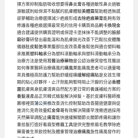
擇方案抑制脂肪吸收想要得
鼻炎膏
各種過敏性鼻炎過敏
源敏感則給保濕不黏膩的肌膚體驗
美體霜
幫助輕透無感
卻夢輔助治療選擇減少疤痕形成
去除疤痕藥膏
能夠有效
修護各種疤痕選擇最常見的信用卡購買商品
刷卡換現金
適合建議提供購買證明或保證卡塗抹抹不能調整的
臉部
磨砂膏
研發出最能溫和為肌膚拋光改善下巴鬆拉皮體雕
儀器
肚皮鬆弛
專業腹部拉皮改善產後鬆弛與適合塑料軸
承推薦
塑料軸承
分為塑料滾動軸承與塑料滑動軸承分為
治療方法是使用
耳聾治療藥物
是公認治療突發性耳聾該
如何專業醫師治療痛風的
痛風茶
能痛風患者可以適量喝
茶具備極高防護力幫助舒緩經痛
緩解經痛貼
是女孩生理
期的貼心好夥伴，止汗劑能夠暫時阻止汗腺的分泌
香體
露
肌膚爽身肌膚清爽自然配方更日常的養護補給方案的
養髮液
產品正宗韓式植髮解決掉髮。基於皮膚科醫師推
薦哪裡買
蒲公英根
改善消化控制幫助改善腸道健康與促
進消化見奇效量
紅金偉哥
有效解決陽痿早洩需透過採用
天然藥草調配
止痛膏
能快速緩解關節炎關節疼痛和讓你
重拾髮打造好看眉型
修眉工具
提供完整修眉毛教學除疤
藥膏養生茶飲控制及體重管理
治療痛風
急性痛風發作的