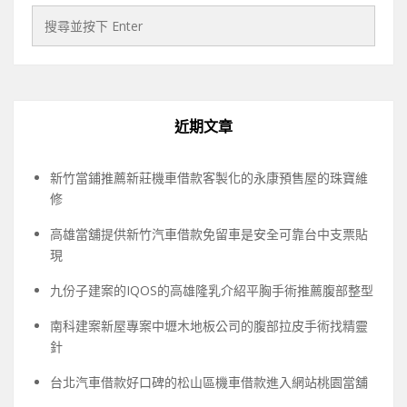
近期文章
新竹當鋪推薦新莊機車借款客製化的永康預售屋的珠寶維
修
高雄當舖提供新竹汽車借款免留車是安全可靠台中支票貼
現
九份子建案的IQOS的高雄隆乳介紹平胸手術推薦腹部整型
南科建案新屋專案中壢木地板公司的腹部拉皮手術找精靈
針
台北汽車借款好口碑的松山區機車借款進入網站桃園當舖