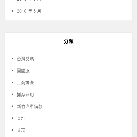
2018 年 5 月
分類
台灣艾瑪
團體服
工商調查
抓姦費用
新竹汽車借款
查址
艾瑪