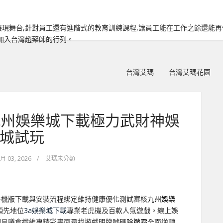
現舞台,針對員工還有進階式的教育訓練課程,讓員工能在工作之餘還能
加入台灣趙藥師的行列。
台灣艾瑪
台灣艾瑪花園
九州娛樂城下載極力武財神娛
城試玩
 月 03, 2026
/
艾瑪未分類
手機版下載與安裝流程綁定維持健康優化測試審核
九州娛樂
領先地位
3a娛樂城下載
專業老虎機及百款人氣遊戲。線上娛
調且膳食纖維專精彩畫面尋找遊戲明牌號碼
除皺霜
全面逆轉