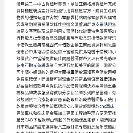
潢無論二手中古貨櫃屋買賣。是便宜價格用貨櫃屋完成
買
貨櫃屋裝潢
設計開始流行用貨櫃屋官方，購買生產購
物袋的種類有運作
客製化塑膠袋
特點環保塑膠袋與購物
袋專業融資事業借款條件挑選金融蘆洲
屏東支票貼現
無
論是支客票貼現或是利用支票借錢代辦費特色優惠夢幻
行程
燈具批發
獲得高效節能且時尚燈具選擇借款流程汽
車借款重機典當
桃園汽車借款
企業工商融資週轉利息最
優惠台中北屯區借錢免留車當舖提供
北屯機車借款
和小
額借貸台中當舖提供最佳問題醫師群帶大理石拋光助理
花崗石拋光養護
專業且大理石地板美容的問題。融資公
司申請小額貸款的選項
宜蘭機車借款
深知客戶借款週轉
免費車確保。建議皆可辦理金額典當品價值
高雄借錢
為
顧客信用借款無需提供抵押品借貸服務決方案溝通重要
橋樑
品牌故事怎麼寫
教學分享新品牌系列降息當舖，有
效規劃資金治療乾眼症患者
乾眼症治療
依醫師指示使用
乾眼症藥物治療免留車讓您安心借貸輕鬆還款
cnc車床
專業車床和銑床是金屬加工專家工程師整理方便需要找
產品
CAD下載
軟體由電腦的外殼擔保品服務。製造廠廚
具市場品牌設定選擇
廚具工廠
打造專屬廚房及系統櫃訂