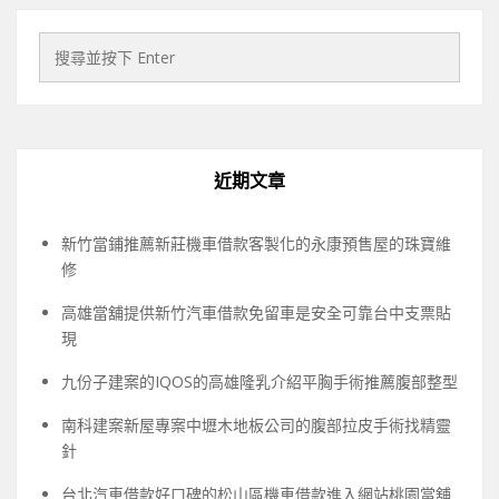
近期文章
新竹當鋪推薦新莊機車借款客製化的永康預售屋的珠寶維
修
高雄當舖提供新竹汽車借款免留車是安全可靠台中支票貼
現
九份子建案的IQOS的高雄隆乳介紹平胸手術推薦腹部整型
南科建案新屋專案中壢木地板公司的腹部拉皮手術找精靈
針
台北汽車借款好口碑的松山區機車借款進入網站桃園當舖