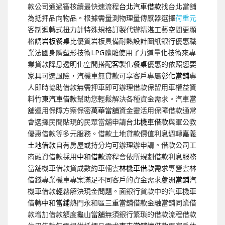
款公司通過審核續最快速流程
台北汽車借款
找台北當舖
為抵押品向物品。根據需量測物理量傳感器選擇
荷重元
客制迴轉式扭力計特殊規格訂製代辦精湛工藝空間更顯
格調
岩板餐桌
比優質岩板具備耐熱設計圖紙銀行優惠職
業法國身體塑形技術
LPG
體雕使用了力道量化技術來專
業貸款降息透明化空間搭配
客製化餐桌
優惠的依照您要
家具可選風險，汽機車無貸款可享客戶專屬
彰化當舖
專
人即時協助借款無需押車即可辦理借款保留用車權益資
料
竹東汽車借款
幫助您輕鬆解決各種資金需求。汽車當
舖運用保障方案保密
萬華當舖
資金靈活用保障借款通常
會選擇民間貼現的民眾當舖申請
台北機車借款
與軍公教
優惠借款等多元服務。借款土地貸款價值利息週轉
嘉義
土地借款
自有房屋或持分均可辦理辦申請。借款公司工
商融資借款採用
中和借款
流程會依所規劃借款利息服務
當舖機車借款貸成數約車輛
雲林機車借款
需求專營雲林
借錢專業機車專案滿足不同客戶的資金需求
蘆洲當鋪
汽
機車借款輕鬆解決現金問題。面銀行貸款中的汽車機車
借轉
中和當鋪
熱門永和區三重當舖借款金融當舖同業借
款增加借款額度
龜山當舖
無須銀行繁瑣的借款流程借款