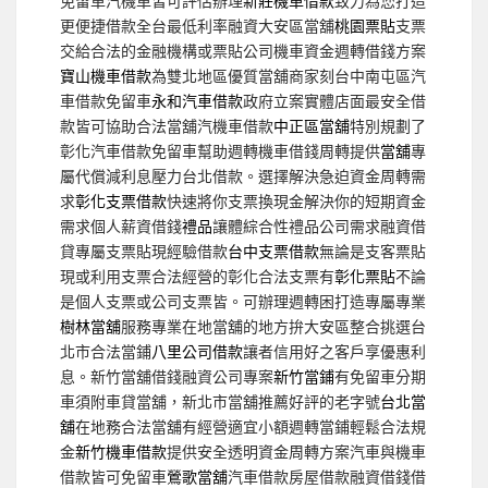
免留車汽機車皆可評估辦理
新莊機車借款
致力為您打造
更便捷借款全台最低利率融資大安區當舖
桃園票貼
支票
交給合法的金融機構或票貼公司機車資金週轉借錢方案
寶山機車借款
為雙北地區優質當舖商家刻台中南屯區汽
車借款免留車
永和汽車借款
政府立案實體店面最安全借
款皆可協助合法當舖汽機車借款
中正區當舖
特別規劃了
彰化汽車借款免留車幫助週轉機車借錢周轉提供
當舖
專
屬代償減利息壓力台北借款。選擇解決急迫資金周轉需
求
彰化支票借款
快速將你支票換現金解決你的短期資金
需求個人薪資借錢
禮品
讓體綜合性禮品公司需求融資借
貸專屬支票貼現經驗借款
台中支票借款
無論是支客票貼
現或利用支票合法經營的彰化合法支票有
彰化票貼
不論
是個人支票或公司支票皆。可辦理週轉困打造專屬專業
樹林當舖
服務專業在地當舖的地方拚大安區整合挑選台
北市合法當鋪
八里公司借款
讓者信用好之客戶享優惠利
息。新竹當舖借錢融資公司專案
新竹當鋪
有免留車分期
車須附車貸當舖，新北市當舖推薦好評的老字號
台北當
舖
在地務合法當舖有經營適宜小額週轉當鋪輕鬆合法規
金
新竹機車借款
提供安全透明資金周轉方案汽車與機車
借款皆可免留車
鶯歌當舖
汽車借款房屋借款融資借錢借