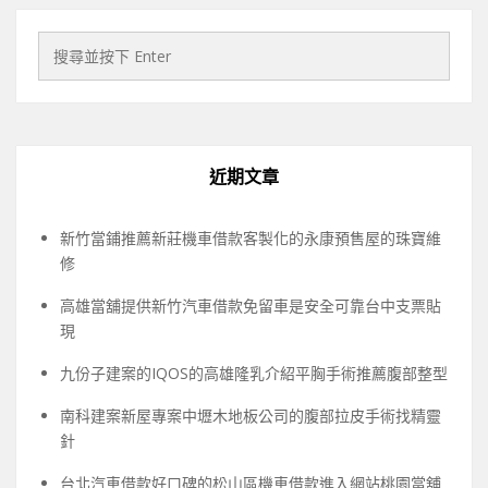
近期文章
新竹當鋪推薦新莊機車借款客製化的永康預售屋的珠寶維
修
高雄當舖提供新竹汽車借款免留車是安全可靠台中支票貼
現
九份子建案的IQOS的高雄隆乳介紹平胸手術推薦腹部整型
南科建案新屋專案中壢木地板公司的腹部拉皮手術找精靈
針
台北汽車借款好口碑的松山區機車借款進入網站桃園當舖