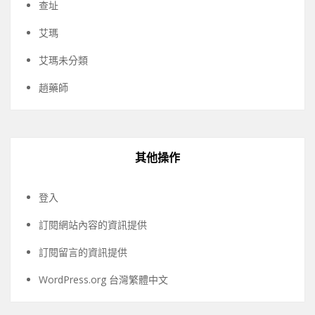
查址
艾瑪
艾瑪未分類
趙藥師
其他操作
登入
訂閱網站內容的資訊提供
訂閱留言的資訊提供
WordPress.org 台灣繁體中文