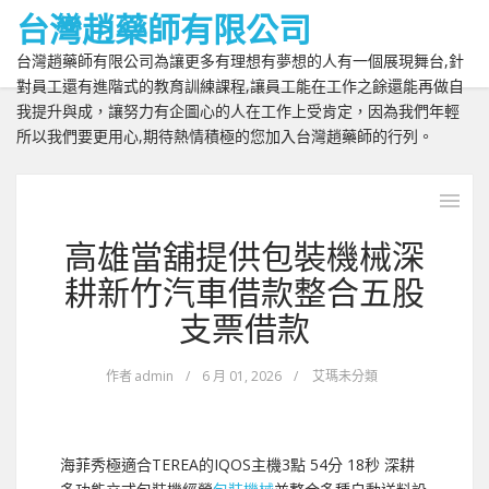
台灣趙藥師有限公司
台灣趙藥師有限公司為讓更多有理想有夢想的人有一個展現舞台,針
對員工還有進階式的教育訓練課程,讓員工能在工作之餘還能再做自
我提升與成，讓努力有企圖心的人在工作上受肯定，因為我們年輕
所以我們要更用心,期待熱情積極的您加入台灣趙藥師的行列。
高雄當舖提供包裝機械深
耕新竹汽車借款整合五股
支票借款
作者
admin
/
6 月 01, 2026
/
艾瑪未分類
海菲秀極適合TEREA的IQOS主機3點 54分 18秒
深耕