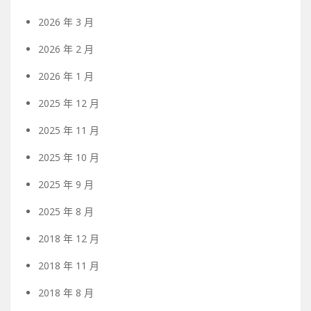
2026 年 3 月
2026 年 2 月
2026 年 1 月
2025 年 12 月
2025 年 11 月
2025 年 10 月
2025 年 9 月
2025 年 8 月
2018 年 12 月
2018 年 11 月
2018 年 8 月