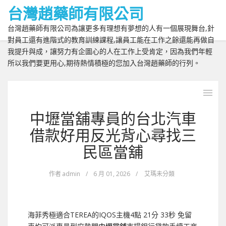
台灣趙藥師有限公司
台灣趙藥師有限公司為讓更多有理想有夢想的人有一個展現舞台,針
對員工還有進階式的教育訓練課程,讓員工能在工作之餘還能再做自
我提升與成，讓努力有企圖心的人在工作上受肯定，因為我們年輕
所以我們要更用心,期待熱情積極的您加入台灣趙藥師的行列。
中壢當舖專員的台北汽車
借款好用反光背心尋找三
民區當舖
作者
admin
/
6 月 01, 2026
/
艾瑪未分類
海菲秀極適合TEREA的IQOS主機4點 21分 33秒
免留