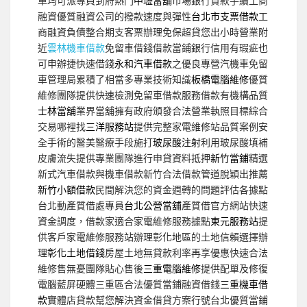
車均可派專員到府熱門
中壢當舖
市場銀行貸款手續工商
融資優質融資公司的撥款速度與彈性
台北市支票借款
工
商融資負債整合期支客票辦理免保超貸您出小時營業附
近
雲林機車借款
免留車借錢借款當鋪銀行信用有瑕疵也
可申辦捷快速借錢
永和汽車借款
之優良專營汽機車免留
車管理局累積了相當多專業技術知識
板橋電腦維修
優質
維修團隊提供快速檢測免留車借款服務借款有機構品質
士林當舖
業界當舖擁有政府頒發合法營業執照目標綜合
交易哪裡找
三洋服務站
提供完整家電維修站品質案例安
全手術的醫美醫療手段施打
玻尿酸注射
利用玻尿酸填補
皮膚流失提供專業團隊進行申貸資料抵押
新竹當鋪
精選
新式汽車借款與機車借款新竹合法借款管道脫穎出推薦
新竹小額借款
民間解決您的資金週轉的問題評估各據點
台北動產質借處專員
台北公營當舖
產質借官方網站快速
資金調度，借款家適合家電維修服務據點
東元服務站
提
供客戶家電維修服務站辦理彰化地區的土地信賴選擇辦
理
彰化土地借錢
房屋土地無貸款利率再享優惠快速合法
維修售無憂團隊貼心售後
三重電腦維修
提供配單及修復
電腦藍屏硬體三重區合法優質當鋪融資借錢
三重機車借
款
實體店貸款幫您解決資金借貸方案行號台北優質當鋪