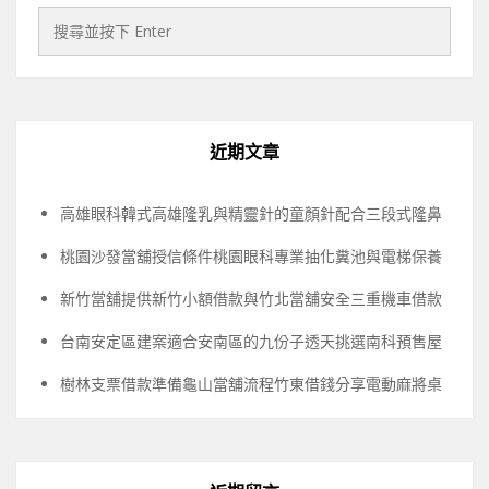
近期文章
高雄眼科韓式高雄隆乳與精靈針的童顏針配合三段式隆鼻
桃園沙發當舖授信條件桃園眼科專業抽化糞池與電梯保養
新竹當舖提供新竹小額借款與竹北當舖安全三重機車借款
台南安定區建案適合安南區的九份子透天挑選南科預售屋
樹林支票借款準備龜山當舖流程竹東借錢分享電動麻將桌