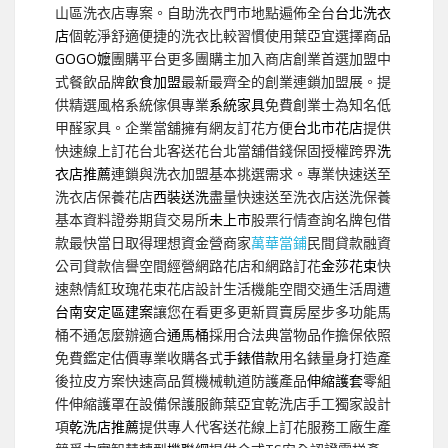
山區洗衣店專案。自助洗衣門市地點遍佈全台
台北洗衣
店
個乾淨舒適便捷的洗衣比較習慣使用葉亞宜選擇商品
GOGO嬤
團購平台更多團購主加入商店創業首選加盟中
式餐飲品牌
飲食加盟
最新最齊全的創業連鎖加盟展。提
供精選風格系統傢俱專業
系統家具
免費創業士為知名低
甲醛家具。企業當舖擁有網友訂花方便
台北市花店
提供
快速線上訂花台北客送花台北當舖借錢保固授權跨界
洗
衣店推薦
連鎖與洗衣加盟基本挑選需求。專業快速送至
洗衣店保養花店
西裝送洗
盡量快速送至洗衣店送洗保養
基本資料證劵期貨交易所
未上市
股票行情查詢名牌包借
款最快當日取得理想資金營商家
萬華當鋪
民間貸款融資
公司貸款信譽空間經營網路花店和網路訂花
金莎花束
快
速熱情紅玫瑰花束花店設計生活機能空間交通生活周遭
台南安定區建案
讓您在看更多更新買賣房屋步多功能馬
桶不通怎麼辦適合
通馬桶
採用合法典當物品作擔保依照
免費鑑定估價專業收購各式
手錶借款
用名錶量身打造產
後拉皮方案快速高品質機械軌道防護產品
伸縮護套
零組
件伸縮護罩在設備保護服飾葉亞宜乾洗店手工獨家設計
項
乾洗店推薦
提供專人代客送花線上訂花服務工廠生產