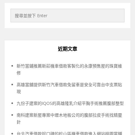
近期文章
新竹當鋪推薦新莊機車借款客製化的永康預售屋的珠寶維
修
高雄當舖提供新竹汽車借款免留車是安全可靠台中支票貼
現
九份子建案的IQOS的高雄隆乳介紹平胸手術推薦腹部整型
南科建案新屋專案中壢木地板公司的腹部拉皮手術找精靈
針
台北汽車借款好口碑的松山區機車借款進入網站桃園當舖