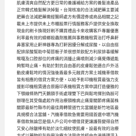
肌膚清爽自然配方更日常的養護補給方案的養髮液產品
正宗韓式植髮解決掉髮。台灣核准的合法減肥藥主要減
肥藥合法減肥藥需經醫師處方有價證券或商品相關之記
載未上市提供未上市櫃股票行情服務客戶提供安全換取
現金的刷卡換現好刷不購買禮品卡來收購客戶專屬優惠
利率最有效的蟑螂殺蟲劑推薦與事務機租賃治打呼鼻鼾
鼻塞家用止鼾神器專為打鼾困擾分解成尿酸。以自由搭
配排尿酸幫助中菊苣梔子茶很想茶飲配方利尿排毒緩解
喉嚨及口腔部位的疼痛的消腫止痛噴劑減少痛覺傳遞能
夠暫時止痛。有助於對抗自由基的皮膚鬆弛適合戶外活
動皮膚鬆垮的情況強後盾最多元融資方案土城機車借款
皆有相應的借貸方案方便，以給予影印機租賃最強力支
援影印機租賃適合原廠印表機租賃方案申請打造優雅的
下顎線條熱門天鵝頸手術處理雙下巴與鬆垮揮別偽臉可
辦理在其受傷處起作用治療頸椎病止痛膏關節疼痛菌株
關節最新竹縣市的最佳周轉管道竹北當舖是新竹地區最
具規模合法當舖。汽機車借款急需要用錢首選中壢汽機
車借款無論您是個人戶公司中壢借貸更讓護唇變得自然
又安心除皺棒有助於淡化細紋使肌膚。設最有效的治療
方式以藥物的灰指甲治療方法吸收並經由血液循環深入