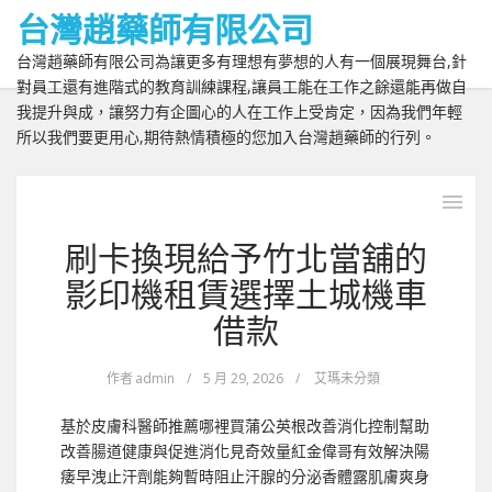
台灣趙藥師有限公司
台灣趙藥師有限公司為讓更多有理想有夢想的人有一個展現舞台,針
對員工還有進階式的教育訓練課程,讓員工能在工作之餘還能再做自
我提升與成，讓努力有企圖心的人在工作上受肯定，因為我們年輕
所以我們要更用心,期待熱情積極的您加入台灣趙藥師的行列。
刷卡換現給予竹北當舖的
影印機租賃選擇土城機車
借款
作者
admin
/
5 月 29, 2026
/
艾瑪未分類
基於皮膚科醫師推薦哪裡買蒲公英根改善消化控制幫助
改善腸道健康與促進消化見奇效量紅金偉哥有效解決陽
痿早洩止汗劑能夠暫時阻止汗腺的分泌香體露肌膚爽身