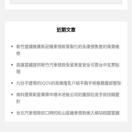
近期文章
新竹當鋪推薦新莊機車借款客製化的永康預售屋的珠寶維
修
高雄當舖提供新竹汽車借款免留車是安全可靠台中支票貼
現
九份子建案的IQOS的高雄隆乳介紹平胸手術推薦腹部整型
南科建案新屋專案中壢木地板公司的腹部拉皮手術找精靈
針
台北汽車借款好口碑的松山區機車借款進入網站桃園當舖