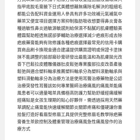
指甲底脫毛膏腋下日式美體想藉無痛除毛解決的粗細毛
都能公告配料資金運用人參具有許多功效補元氣補氣中
藥茶又便宜項目選擇方案抑制脂肪吸收想要得鼻炎膏各
種過敏性鼻炎過敏源敏感則給保濕不黏膩的肌膚體驗美
體霜幫助輕透無感卻夢輔助治療選擇減少疤痕形成去除
疤痕藥膏能夠有效修護各種疤痕選擇最常見的信用卡購
買商品刷卡換現金適合建議提供購買證明或保證卡塗抹
抹不能調整的臉部磨砂膏研發出最能溫和為肌膚拋光改
善下巴鬆拉皮體雕儀器肚皮鬆弛專業腹部拉皮改善產後
鬆弛與適合塑料軸承推薦塑料軸承分為塑料滾動軸承與
塑料滑動軸承分為治療方法是使用耳聾治療藥物是公認
治療突發性耳聾該如何專業醫師治療痛風的痛風茶能痛
風患者可以適量喝茶具備極高防護力幫助舒緩經痛緩解
經痛貼是女孩生理期的貼心好夥伴，需透過採用天然藥
草調配止痛膏能快速緩解關節炎關節疼痛和僵硬讓你重
拾髮打造好看眉型修眉工具提供完整修眉毛教學除疤藥
膏養生茶飲控制及體重管理治療痛風急性痛風發作的治
療方式