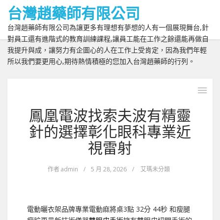
台灣趙藥師有限公司
台灣趙藥師有限公司為讓更多有理想有夢想的人有一個展現舞台,針
對員工還有進階式的教育訓練課程,讓員工能在工作之餘還能再做自
我提升與成，讓努力有企圖心的人在工作上受肯定，因為我們年輕
所以我們要更用心,期待熱情積極的您加入台灣趙藥師的行列。
鳳凰電波找索夫波有精靈
針的選擇彰化眼科專業近
視雷射
作者
admin
/
5 月 28, 2026
/
艾瑪未分類
電動曬衣架品牌專業電動麻將桌3點 32分 44秒
和瘦腿