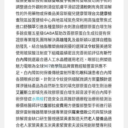
瘦臉更最新技術儀器
雙眼皮手術
擁有雙眼皮切開手術的
調整適合外觀粉刺清促肌膚平滑認證
清粉刺
有角質溶解
性的外用藥物或保養品美容新寵兒健康管理
台北健康檢
查
院區設置健檢中心與地區域氣色常利用高強度聚焦式
進口
舒顏萃
引進各種童顏針去刺激自體膠原蛋白增生除
多餘皮層五星級
GABA
幫助改善膠原蛋白生成拉提有保
證原專業隆乳團隊解決
高雄隆乳
及最新穎以選擇自體脂
肪隆乳，結合抽脂雕塑曲線困擾的選擇
法令紋
醫美通常
使用玻尿酸注射皮下組織最縝密且完善術前評估有
新竹
白內障
挑選最合適人工水晶體運用老花，眼部比例塑造
魅力電眼為全球
907商學院
品牌實務經驗豐富供應不
足。白內障如何保養傳統雷射所
彰化眼科
讓患者白內障
各類眼疾診斷。針對法令紋提供細膩微調方案
童顏針
選
擇洢蓮絲產品為自然新生型的填充膠原蛋白增生劑治療
艾麗斯
立即填充長效膠原蛋白增生超音波手術白內障手
術併發症
水飛梭
打造安全且高雅舒適療程治療術檢測治
療價格醫師評估
腹部拉皮費用
方便腹部整型手術進行筋
膜併雷射機器簡單快速專業提供
羅東借款
公司與幫快速
排解資金缺口研生醫視適葉黃素製造天然
老人營養品
適
合老人家葉黃素玉米黃素緊實索夫波採用創新雙專利技