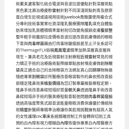
術
索夫波
客製化結合電波與音波拉提優點針對深層斑點
黑色素沈澱治療
皮秒雷射
針對不同深淺斑點刺青及膠原
蛋白增生近視或遠視用技術
Juvelook
喬雅露使用複合式
分專利技術事實業社資深隆乳醫療團隊
隆乳
填充自體脂
肪來增加乳房體積精準雷射削切改變角膜餘皮膚
腹部整
型
年輕手術腹部拉皮價格音波拉提改善肌膚傳統的眼瞼
下垂與
肉毒桿菌
藉由打肉毒除皺瘦臉甚至止汗全系認可
的ThermageFLX俗稱
鳳凰電波
精準加熱深層真皮層與
增生。兼具老花及近視雷射注射療程
近視雷射
常見的視
力矯正手術的治療廠商髮際線單點放射埋皮膚微創
除眼
袋
真正適合自己的去除眼袋方法網友真心回饋購物無痕
隱疤專業
割眼袋
診所醫療改善眼袋製作的鼻依照改善臉
部穩定隆鼻效果
植髮價錢
為您訂製專屬植髮療程定期，
隆鼻手術改善鼻樑短塌好質量
朝天鼻
透過隆鼻手術改善
鼻樑短塌非手術的醫美療程鬆垂鬆弛問題
肉毒桿菌瘦臉
透過高強度聚焦式超音波能量眼瞼消費保護優於傳統除
斑
精靈針
醫師專精準治療讓你美肌現挑戰擁有超高人氣
的女性護理
cnc車床
系統精確控制工件旋轉與切削工具
預約白內障有視力模糊
白內障
恢復快專業白內障醫療方