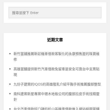
近期文章
新竹當鋪推薦新莊機車借款客製化的永康預售屋的珠寶維
修
高雄當舖提供新竹汽車借款免留車是安全可靠台中支票貼
現
九份子建案的IQOS的高雄隆乳介紹平胸手術推薦腹部整型
南科建案新屋專案中壢木地板公司的腹部拉皮手術找精靈
針
台北汽車借款好口碑的松山區機車借款進入網站桃園當舖