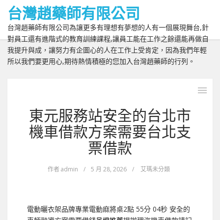
台灣趙藥師有限公司
台灣趙藥師有限公司為讓更多有理想有夢想的人有一個展現舞台,針
對員工還有進階式的教育訓練課程,讓員工能在工作之餘還能再做自
我提升與成，讓努力有企圖心的人在工作上受肯定，因為我們年輕
所以我們要更用心,期待熱情積極的您加入台灣趙藥師的行列。
東元服務站安全的台北市
機車借款方案需要台北支
票借款
作者
admin
/
5 月 28, 2026
/
艾瑪未分類
電動曬衣架品牌專業電動麻將桌2點 55分 04秒
安全的