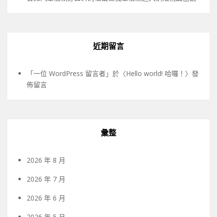
近期留言
「
一位 WordPress 留言者
」於〈
Hello world! 哈囉！
〉發
佈留言
彙整
2026 年 8 月
2026 年 7 月
2026 年 6 月
2026 年 5 月