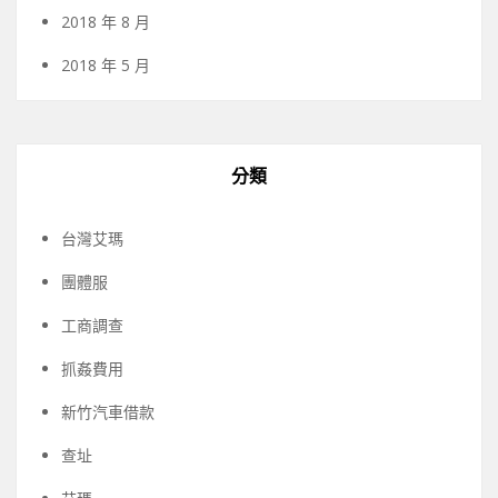
2018 年 8 月
2018 年 5 月
分類
台灣艾瑪
團體服
工商調查
抓姦費用
新竹汽車借款
查址