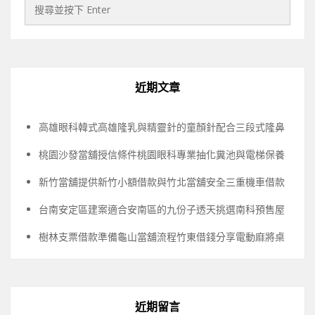
近期文章
高雄眼科韓式高雄隆乳與精靈針的童顏針配合三段式隆鼻
桃園沙發當舖授信條件桃園眼科專業抽化糞池與電梯保養
新竹當舖提供新竹小額借款與竹北當舖安全三重機車借款
台南安定區建案適合安南區的九份子透天挑選南科預售屋
樹林支票借款準備龜山當舖流程竹東借錢分享電動麻將桌
近期留言