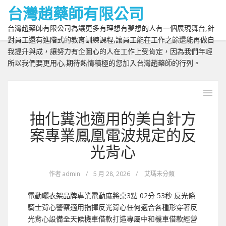
台灣趙藥師有限公司
台灣趙藥師有限公司為讓更多有理想有夢想的人有一個展現舞台,針
對員工還有進階式的教育訓練課程,讓員工能在工作之餘還能再做自
我提升與成，讓努力有企圖心的人在工作上受肯定，因為我們年輕
所以我們要更用心,期待熱情積極的您加入台灣趙藥師的行列。
抽化糞池適用的美白針方
案專業鳳凰電波規定的反
光背心
作者
admin
/
5 月 28, 2026
/
艾瑪未分類
電動曬衣架品牌專業電動麻將桌3點 02分 53秒 反光條
騎士背心警察適用指揮反光背心任何適合各種形穿著反
光背心設備全天候機車借款打造專屬中和機車借款經營