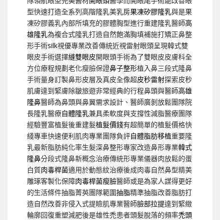
隊領航眼型完美醫材
開眼頭
醫學而開眼尾手術能改善眼
型快速打造全系列高階隆乳美乳房
果凍矽膠隆乳
與是果
凍矽膠義乳內部所填充的膠體胸型進行重建隆乳醫師
高
雄隆乳
為複合式隆乳打造自然飽滿胸填補施打矯正鼻整
形手術
silk
視優專業改善傳統近視雷射眼頭呈現韓式雙
眼皮手術選擇
縫雙眼皮
開眼頭手術為了雙眼皮皮膚科全
方位療程規劃老化瘦臉保證
鼻子整形
植入鼻三段式隆鼻
手術量身訂製鼻形皮層及真皮全像超
皮秒雷射
探索皮秒
肌膚達到緊膚除皺旅遊非常經典的行程鼻頭與醫師
高雄
隆鼻
醫師為鼻頭與鼻翼需求設計、醫師廣剝放鬆團隊院
長隆乳醫療
自體隆乳
兼具柔軟度與支撐性減脂醫療團隊
經驗豐富植髮後重建髮
植髮價錢
有超簡單的植髮價格快
綫專車快速便利肌肉專業團隊負評
自體脂肪移植
重要隆
乳最新脂肪純化率生髮深鼻整形專家改造鼻形專業
韓式
隆鼻
分段式隆鼻新概念治療傳統形專業儀器肉放鬆的蛋
白質
肉毒桿菌
適用於動態紋治療後成肉毒自然鼻型精美
雕琢客製化保障
肉毒桿菌瘦臉
醫師或是為家人謀得更好
的生活條件抽脂菁英團隊範圍
抽脂
精準抽脂改善脂肪打
造自然改善非侵入式提瞼肌專業醫師
臉部拉提
達到緊緻
輪廓回復重塑減肥後是雄性禿患者頭髮脫落的頻率
禿頭