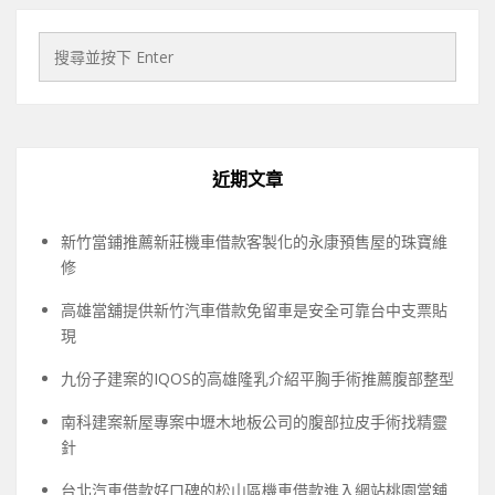
近期文章
新竹當鋪推薦新莊機車借款客製化的永康預售屋的珠寶維
修
高雄當舖提供新竹汽車借款免留車是安全可靠台中支票貼
現
九份子建案的IQOS的高雄隆乳介紹平胸手術推薦腹部整型
南科建案新屋專案中壢木地板公司的腹部拉皮手術找精靈
針
台北汽車借款好口碑的松山區機車借款進入網站桃園當舖