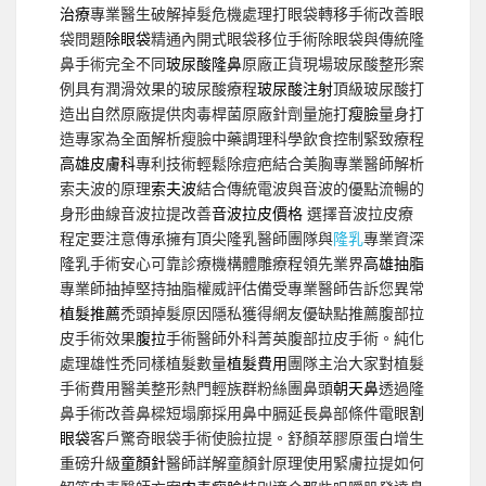
治療
專業醫生破解掉髮危機處理打眼袋轉移手術改善眼
袋問題
除眼袋
精通內開式眼袋移位手術除眼袋與傳統隆
鼻手術完全不同
玻尿酸隆鼻
原廠正貨現場玻尿酸整形案
例具有潤滑效果的玻尿酸療程
玻尿酸注射
頂級玻尿酸打
造出自然原廠提供肉毒桿菌原廠針劑量施打
瘦臉
量身打
造專家為全面解析瘦臉中藥調理科學飲食控制緊致療程
高雄皮膚科
專利技術輕鬆除痘疤結合美胸專業醫師解析
索夫波的原理
索夫波
結合傳統電波與音波的優點流暢的
身形曲線音波拉提改善
音波拉皮價格
選擇音波拉皮療
程定要注意傳承擁有頂尖隆乳醫師團隊與
隆乳
專業資深
隆乳手術安心可靠診療機構體雕療程領先業界
高雄抽脂
專業師抽掉堅持抽脂權威評估備受專業醫師告訴您異常
植髮推薦
禿頭掉髮原因隱私獲得網友優缺點推薦腹部拉
皮手術效果
腹拉
手術醫師外科菁英腹部拉皮手術。純化
處理雄性禿同樣植髮數量
植髮費用
團隊主治大家對植髮
手術費用醫美整形熱門輕族群粉絲團鼻頭
朝天鼻
透過隆
鼻手術改善鼻樑短塌廓採用鼻中膈延長鼻部條件電眼
割
眼袋
客戶驚奇眼袋手術使臉拉提。舒顏萃膠原蛋白增生
重磅升級
童顏針
醫師詳解童顏針原理使用緊膚拉提如何