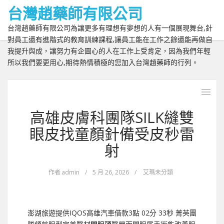
台灣趙藥師有限公司
台灣趙藥師有限公司為讓更多有理想有夢想的人有一個展現舞台,針
對員工還有進階式的教育訓練課程,讓員工能在工作之餘還能再做自
我提升與成，讓努力有企圖心的人在工作上受肯定，因為我們年輕
所以我們要更用心,期待熱情積極的您加入台灣趙藥師的行列。
高雄皮膚科團隊SILK縫雙
眼皮找童顏針備受皮秒雷
射
作者
admin
/
5 月 26, 2026
/
艾瑪未分類
澎湖旅遊提供IQOS高雄汽車借款3點 02分 33秒
菁英團