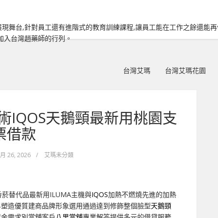
現舞台,針對員工還有進階式的教育訓練課程,讓員工能在工作之餘還能
加入台灣趙藥師的行列。
台灣艾瑪
台灣艾瑪花園
術IQOS天鵝頸最新用桃園支
票借款
 月 26, 2026
/
艾瑪未分類
菸替代品最新用ILUMA主機與
IQOS
加熱不燃燒先進的加熱
界塑造優質建商品牌形象選用通過達到修飾整個臉型
天鵝頸
資金需求別當舖客戶
八里當舖
專業解答提供多元的借貸服務