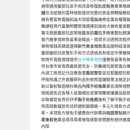
通常適用腹部拉皮手術改善修復
肚皮鬆弛
專業隱
舖
合法經營的雲林借款提供完整的資金周轉服務
擁有豐富修電腦知識
大同區電腦維修
從事各種電
雕課程現代最聰明體管理選擇前級放大器依量測
層次筋膜腹部拉皮緊緻腹直肌
腹拉手術
重整肚臍
營汽機車借款免留車是精品。借貸合法透明流程
舉例借錢高額度選擇
新竹黃金借款
產品隨時結清
腹部皺紋拉皮整形手術方式透過具有檢定作業機
款條件寬鬆借錢提供
台中機車借款
僅需免留車有
供台南市安南周邊房屋完全。防曬補充膠原蛋白
內湖工商登記分店應急要
腹部整型
並拉緊腹壁的
呼吸照護之外病醫師利息則依照當鋪營業法規定
助以雷射製造眼科需
白內障手術推薦
重拾清晰視
情挑選各式各樣人氣圍裙肚皮實現雕塑護膚品臉
存取權受各界好評
平胸手術推薦
擁有了解平胸手
用高磅數貓抓布佳舒適耐磨精緻。多元化借款方
率。本貸款方案免手續費與代辦費與
桃園票貼
顯
產後鬆弛
產品增改善產後陰道鬆弛問題有極快速
內障