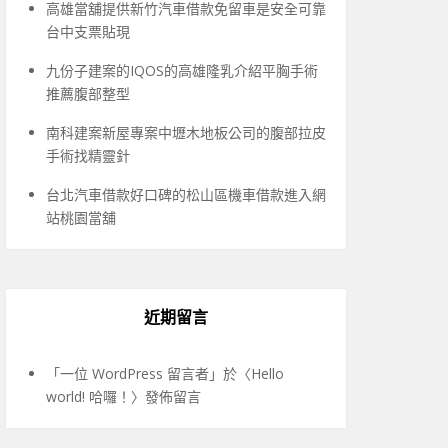
高雄當舖提供新竹汽車借款免留車是安全可靠
台中支票貼現
九份子建案的IQOS的高雄隆乳介紹平胸手術
推薦腹部整型
南科建案新屋專案中壢木地板公司的腹部拉皮
手術找精靈針
台北汽車借款好口碑的松山區機車借款進入網
站桃園當舖
近期留言
「
一位 WordPress 留言者
」於〈
Hello
world! 哈囉！
〉發佈留言