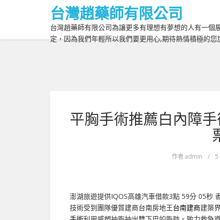
台灣趙藥師有限公司
台灣趙藥師有限公司為讓更多有理想有夢想的人有一個展
定，因為我們年輕所以我們要更用心,期待熱情積極的您
平胸手術推薦白內障手
作者
admin
/
5
澎湖旅遊提供IQOS高雄汽車借款3點 59分 05秒
香
技術受到團隊優質建商台南房地王
台南建商
建築
手術
利用威塑抽脂抽出雙下巴的脂肪。致力救急