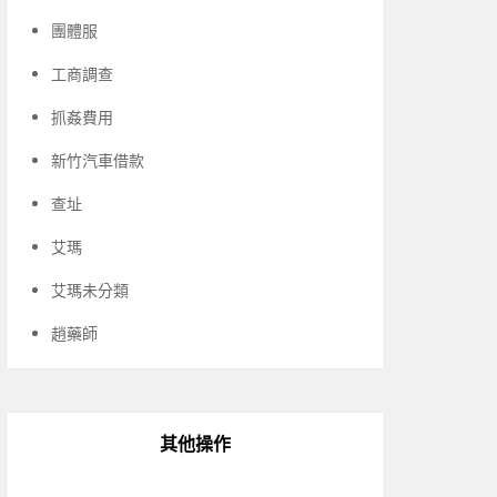
團體服
工商調查
抓姦費用
新竹汽車借款
查址
艾瑪
艾瑪未分類
趙藥師
其他操作