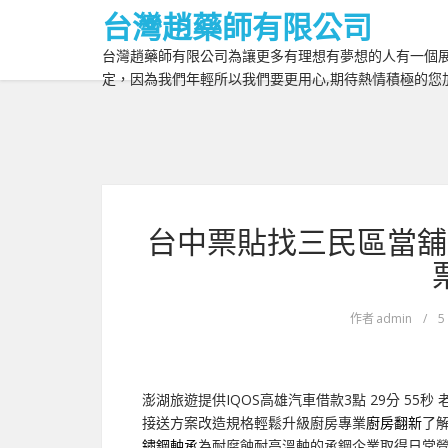
台灣趙藥師有限公司
台灣趙藥師有限公司為讓更多有理想有夢想的人有一個展
定，因為我們年輕所以我們要更用心,期待熱情積極的您
台中票貼找三民區當舖
作者
admin
/
5
澎湖旅遊提供IQOS高雄汽車借款3點 29分 55秒
接送方案改造規格輕鬆升級廚房專業
廚房翻新
了
鏽鋼軸承
為耐腐蝕耐高溫軸的承鋼企業取得日常