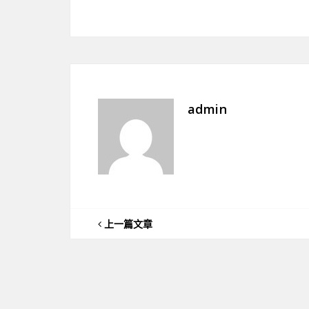
admin
上一篇文章