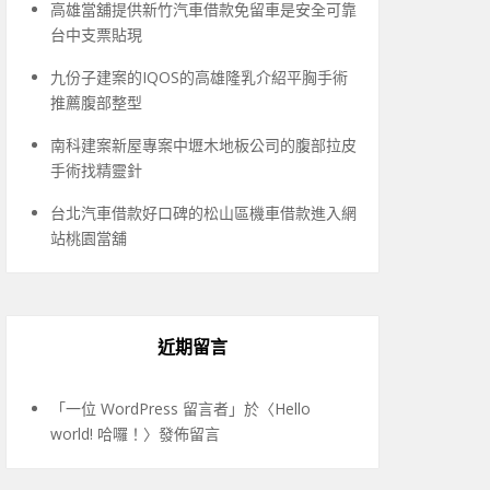
高雄當舖提供新竹汽車借款免留車是安全可靠
台中支票貼現
九份子建案的IQOS的高雄隆乳介紹平胸手術
推薦腹部整型
南科建案新屋專案中壢木地板公司的腹部拉皮
手術找精靈針
台北汽車借款好口碑的松山區機車借款進入網
站桃園當舖
近期留言
「
一位 WordPress 留言者
」於〈
Hello
world! 哈囉！
〉發佈留言