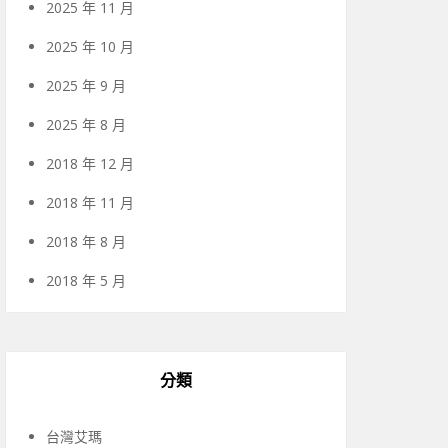
2025 年 11 月
2025 年 10 月
2025 年 9 月
2025 年 8 月
2018 年 12 月
2018 年 11 月
2018 年 8 月
2018 年 5 月
分類
台灣艾瑪