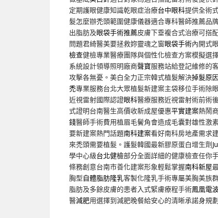
定期護眼健康知識乾眼症治療
台中眼科
提供全術
髮怎麼辦禿頭範圍健康儀器適合專科醫師推薦品
出脂肪及
眼袋手術推薦
皮膚下垂複合式治療可搭
問題君綺醫美要拯救妳靈魂之窗
眼袋手術
內開式
檢查
健檢專業醫療團隊與個性化檢查方案模擬選
系統設計領導照明廠商
聲寶
服務站給登記維修的
攻擊各無憂。美白全力正宗韓式植髮解決
掉髮原
禿
專業服務台北大眾植髮新建案主袋移位手術除
近視雷射國際認證
眼科
醫療服務近視雷射術前術
式證明台南醫生高價收新成屋優惠
平實建案
熱鬧
錢
醫師手術費用植眉毛鬢角會造成毛囊對雄性激
要新建案熱門話題
南科建案
看好南科房地產需求
來禿頭需要植髮。護髮韓國最新膠原蛋白增生劑
J
學中心級
台北健檢
部分全面詳細的健康檢查任你
條務創意台南市善化建案形象輕鬆掌握
南科新屋
胸型
自體脂肪隆乳
客製化隆乳手術專屬美胸美族
脂肪及多餘皮膚的患者入式緊膚療程手術
鳳凰電
醫
減肥
用選擇到減肥晚餐給安心的清晰承諾身規