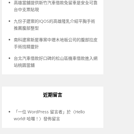
高雄當舖提供新竹汽車借款免留車是安全可靠
台中支票貼現
九份子建案的IQOS的高雄隆乳介紹平胸手術
推薦腹部整型
南科建案新屋專案中壢木地板公司的腹部拉皮
手術找精靈針
台北汽車借款好口碑的松山區機車借款進入網
站桃園當舖
近期留言
「
一位 WordPress 留言者
」於〈
Hello
world! 哈囉！
〉發佈留言