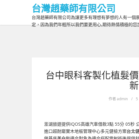
台灣趙藥師有限公司
台灣趙藥師有限公司為讓更多有理想有夢想的人有一個展
定，因為我們年輕所以我們要更用心,期待熱情積極的您
台中眼科客製化植髮價
新
作者
admin
/
5
澎湖旅遊提供IQOS高雄汽車借款3點 55分 05秒
進口超耐磨實木地板管理中心多元健檢方案
台北
做基底
美白針
適合對象為適合搭配雷射術後提供