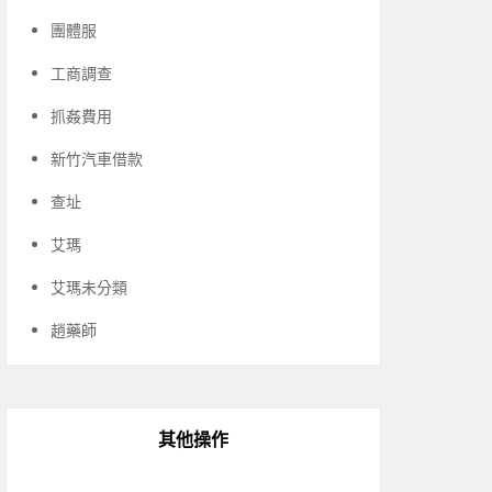
團體服
工商調查
抓姦費用
新竹汽車借款
查址
艾瑪
艾瑪未分類
趙藥師
其他操作