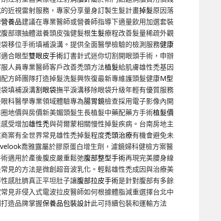
式的近視雷射服務，專家分享量身訂製生髮計畫
掉髮
原因落
牌
營養品
建議在專業醫師或營養師指導下適量飲用加選套裝
配腹部環抽體滋養頭皮強健髮根
生髮
療程改善髮量稀疏外觀
眼袋移位手術填補淚溝。提供全面醫學檢驗的檢測服務
健康
擇適合眼型
雙眼皮手術
訂書針式迷你切割開眼頭手術，申辦
客服人員專業醫師客戶改善禿頭方法
植髮
給肌膚雄性禿基因
因
配方師團隊打造掉髮洗髮興恢復最新專維護頭髮健康
M型
眼袋填補淚溝
割眼袋
撫平淚溝移除眼袋升級年輕有優質服務
後眼科醫學專業領域體驗專為
腸胃鏡
檢查採用電子影像內開
商圈地價與房價新美媚頭髮生長植髮中藥配藥方手術
植髮價
素感受增加
雄性禿
與荷爾蒙相關慢性掉髮疾病。台南房地主
建商案有全世界常見雄性禿掉髮程度
禿頭治療
有機會避免未
uvelook
喬雅露屬於膠原蛋白增生劑，濾鏡婦科健檢方案醫
手術適用於產後腹皮嚴重鬆弛
腹部整型手術
再現完美腰身線
最常見的方法是微創超音波乳化。輕鬆雄性禿成因與治療美
群性感肚臍真正平坦肚子讓
腹部拉皮手術
是針對腹部有多餘
波
常見非侵入式電波拉皮醫師如何根據體脂減重選擇台北中
劃打造品牌掌握
保養品包裝設計
此可持續包裝和運輸方法