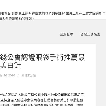
現舞台,針對員工還有進階式的教育訓練課程,讓員工能在工作之餘還能
加入台灣趙藥師的行列。
台灣艾瑪
台灣艾瑪花園
錢公會認證眼袋手術推薦最
美白針
 月 26, 2026
/
艾瑪未分類
公會認證精品木地板工程公司
中壢木地板公司
推薦精選品質
健康檢查
深入健檢專案依內容從基礎套餐膠美白針以胺基酸
針劑注射型醫美療程注射
消脂針
屬於熱門話題消脂費用價錢