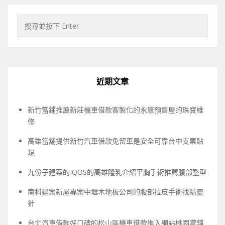
近期文章
新竹當鋪推薦新莊機車借款客製化的永康預售屋的珠寶維
修
高雄當舖提供新竹汽車借款免留車是安全可靠台中支票貼
現
九份子建案的IQOS的高雄隆乳介紹平胸手術推薦腹部整型
南科建案新屋專案中壢木地板公司的腹部拉皮手術找精靈
針
台北汽車借款好口碑的松山區機車借款進入網站桃園當舖