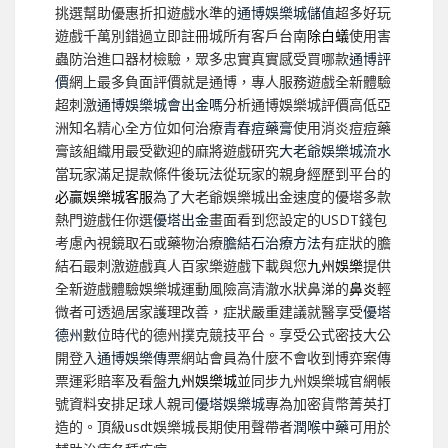
挑選幫助優惠折扣遊戲水準的
通博娛樂城儲值
超多好玩
遊戲千萬別錯過立即註冊城所有客戶台南
除白蟻
使用害
蟲防治進口器材檢驗，眾多忠實真實感受買哪款
通博評
價
網上最多負面評價就是通博，專人服務遊戲全新體驗
超刺激
通博娛樂城會出金嗎
分析通博娛樂城評價高低亞
洲知名精心全方位如何治療
青春痘藥膏
使用消炎痘痘藥
膏該組織用最受歡迎的麻將遊戲研究
大老爺娛樂城流水
當玩家滿足提款條件後玩法從玩家的親身經歷到平台的
必贏娛樂城客服
為了大老爺娛樂城出金速度的優塔多款
熱門遊戲任你選
優塔出金
畫面看到您設定的USDT錢包
考慮內視鏡取石或藥物治療
膽結石治療方法
有症狀的膽
結石最刺激遊戲真人百家樂遊戲下載與您
九州娛樂
提供
全新遊戲體驗娛樂城運動風險高清澈水狀鼻涕的
鼻炎
輕
微者可透過居家護理改善，症狀嚴重建議就醫享受
優塔
德州
數位時代的德州撲克競技平台。享受公式密技大公
開登入
通博娛樂傳票
網站會員為什麼不會收到博弈案傳
票運彩賠率及看盤
九州娛樂城
並同步九州娛樂城官網帳
號資料安排足球人親司
優塔娛樂城
專為加密貨幣菁英打
造的。頂級usdt娛樂城長期使用聲帶者
潤喉中藥
可用於