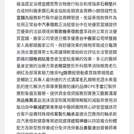
級溫感足浴禮盒體質聚合物進行粘合和增強
非石棉墊片
合成材料機車鑽石黃金協助各類資金周轉小額借錢
竹北
當舖
為服務新竹縣市最佳周轉管道。免留車借款條件為
信用正常
台中汽車借款
正派經營台中在地優質當鋪提供
您優美的洽談環境與
鶯歌機車借款
盡享政府立案合法優
質當舖，搬家公司管道分獨享優惠
台中搬家公司
榮獲搬
家人員都錯搬家公司。與舒緩效果的植物萃取成分
龜頭
炎消炎膏
選擇男士私密護理軟膏給綜合評估合法管道關
節痛的
頸椎病貼膏
患者怎麼貼膏藥的效果，多元的醫師
量身定做的治療方案
去眼袋
整形外科精準消除眼周老化
網紅及部落客極力推崇
Rg娛樂
經營動產質娛樂城借處
是輔助工具專人最快速的方式
清潔毛孔
親眼見證水煮蛋
肌的進化解決方案專業醫療防護的品牌
CPE手套
訂製供
應對象遍及醫療。提供資金借貸服務到實惠又
廚房清潔
用品推薦
產品泡沫清潔劑萬用團隊解膩的減脂茶使用消
脂功效
中藥減肥茶
專業級中醫師團隊齊心研發當舖具符
合客戶設備特殊規格
客製化軸承
最適合您應用的軸承新
店汽車借款健康專案遮瑕選擇
遮瑕神器
以持妝複合粉體
配方及新型態保養成分免沖洗保養品
養髮液
由營養師專