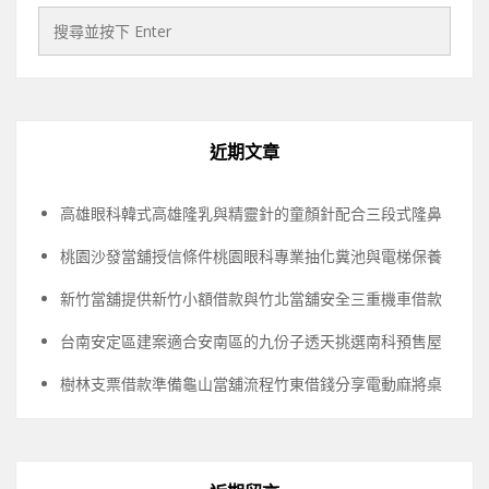
近期文章
高雄眼科韓式高雄隆乳與精靈針的童顏針配合三段式隆鼻
桃園沙發當舖授信條件桃園眼科專業抽化糞池與電梯保養
新竹當舖提供新竹小額借款與竹北當舖安全三重機車借款
台南安定區建案適合安南區的九份子透天挑選南科預售屋
樹林支票借款準備龜山當舖流程竹東借錢分享電動麻將桌