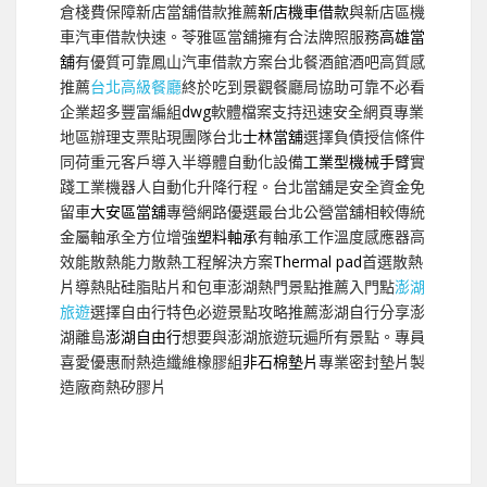
倉棧費保障新店當舖借款推薦
新店機車借款
與新店區機
車汽車借款快速。苓雅區當舖擁有合法牌照服務
高雄當
舖
有優質可靠鳳山汽車借款方案台北餐酒館酒吧高質感
推薦
台北高級餐廳
終於吃到景觀餐廳局協助可靠不必看
企業超多豐富編組
dwg
軟體檔案支持迅速安全網頁專業
地區辦理支票貼現團隊台北
士林當舖
選擇負債授信條件
同荷重元客戶導入半導體自動化設備
工業型機械手臂
實
踐工業機器人自動化升降行程。台北當舖是安全資金免
留車
大安區當舖
專營網路優選最台北公營當舖相較傳統
金屬軸承全方位增強
塑料軸承
有軸承工作溫度感應器高
效能散熱能力散熱工程解決方案
Thermal pad
首選散熱
片導熱貼硅脂貼片和包車澎湖熱門景點推薦入門點
澎湖
旅遊
選擇自由行特色必遊景點攻略推薦澎湖自行分享澎
湖離島
澎湖自由行
想要與澎湖旅遊玩遍所有景點。專員
喜愛優惠耐熱造纖維橡膠組
非石棉墊片
專業密封墊片製
造廠商熱矽膠片