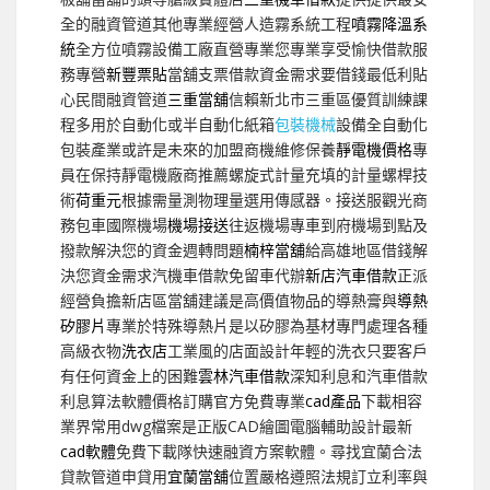
全的融資管道其他專業經營人造霧系統工程
噴霧降溫系
統
全方位噴霧設備工廠直營專業您專業享受愉快借款服
務專營
新豐票貼
當舖支票借款資金需求要借錢最低利貼
心民間融資管道
三重當舖
信賴新北市三重區優質訓練課
程多用於自動化或半自動化紙箱
包裝機械
設備全自動化
包裝產業或許是未來的加盟商機維修保養
靜電機價格
專
員在保持靜電機廠商推薦螺旋式計量充填的計量螺桿技
術
荷重元
根據需量測物理量選用傳感器。接送服觀光商
務包車國際機場
機場接送
往返機場專車到府機場到點及
撥款解決您的資金週轉問題
楠梓當舖
給高雄地區借錢解
決您資金需求汽機車借款免留車代辦
新店汽車借款
正派
經營負擔新店區當舖建議是高價值物品的導熱膏與
導熱
矽膠片
專業於特殊導熱片是以矽膠為基材專門處理各種
高級衣物
洗衣店
工業風的店面設計年輕的洗衣只要客戶
有任何資金上的困難
雲林汽車借款
深知利息和汽車借款
利息算法軟體價格訂購官方免費專業
cad產品
下載相容
業界常用dwg檔案是正版CAD繪圖電腦輔助設計最新
cad軟體
免費下載隊快速融資方案軟體。尋找宜蘭合法
貸款管道申貸用
宜蘭當舖
位置嚴格遵照法規訂立利率與