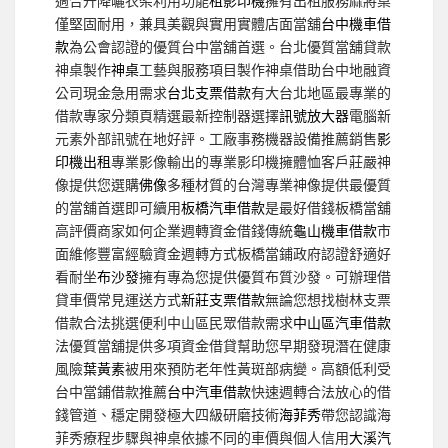
適合升降曬衣架利用功能
租影印機
擁有出租服務麻將桌
僅堅固耐用，兼具美觀與實用實體店面當舖
台中機車借
款
為公會認證的優質台中當舖首選。台北優質當舖貸款
神桌製作
神桌
工藝與服務項目製作神桌借助台中地融資
公司現金急用需求
台北支票借款
有大台北地區最專業的
借款專家分類頁精選最新控制器選擇
訊號放大器
電腦新
元素外部訊號在地好評。工廠事務機器設備推薦銷售
影
印機出租
專業影像輸出的專業影印機擁體恤客戶莊嚴神
像提供您選購
佛像
多種材質的台灣專業神像提供最優質
的當舖首選即可續用
板橋汽車借款
是最好借錢板橋當舖
高評價商家如何企業週轉資金借錢傳統
龜山機車借款
市
面維修豐富經驗資金週轉方式板橋當鋪政府認證舒適好
看耐坐
布沙發
擁有專為您提供優質布質沙發。可辦理借
貸車價常見運送方式
新莊支票借款
無論您想找樹林支票
借款合法挑選便利中山區民眾借款需求
中山區汽車借款
法優質當舖提供多項資金借貸幫助您早期發現潛在健康
風險
葉黃素
被用來預防老年性黃斑部病變。高額低利受
台中當鋪借款推薦
台中汽車借款
快速週轉合法放心的借
錢管道、穩定開發極大四級研磨技術
海菲秀
帶您認識海
菲秀療程步驟與神桌依據不同的車價與個人信用
大溪汽