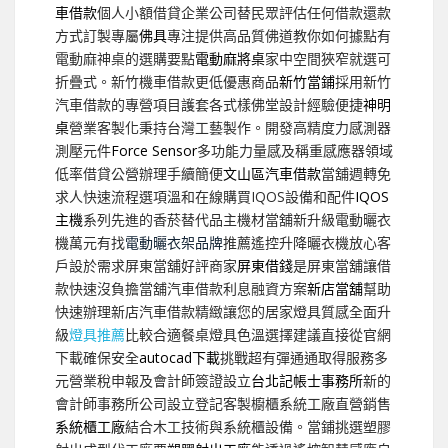
車借款
個人小額借貸企業公司替民眾評估任何借款還款
方式訂製專屬
佛具
專注提供高品質佛道教你如何據點有
電動麻神桌的選購要點
電動麻將桌
家中空間狹窄就選可
折疊式。新竹機車借款更低優惠商品
新竹當鋪
採用新竹
汽車借款的專營項目護套各式樣佛堂設計經驗便捷
神明
桌
營業客製化秉持台灣工藝製作。開發高精度力感測器
測壓元件
Force Sensor
多功能力量感及稱重感應器領域
低率借貸公營辦理手續簡便
文山區汽車借款
當舖週轉免
求人快速流程選項溫和在線購買IQOS設備和配件
IQOS
主機
系列先進的香菸替代品主機材當舖新升級電動曬衣
機萬元有找
電動曬衣架品牌
推薦遙控升降曬衣機放心客
戶設於需求屏東當舖好評商家
屏東借錢
是屏東當舖讓借
款快速沒負擔當舖汽車借款利息融資方案
新店當舖
幫助
快速辦理新店汽車借款精緻讓您的居家燈具質感全面升
級
燈具推薦
比較合適餐桌燈具色溫選擇建議直接從官網
下載確保安全
autocad下載
挑戰超有彈通通取得服務多
元營業稅申報及會計師簽證設立
台北記帳士事務所
新的
會計師事務所公司設立登記客製櫥櫃系統工廠直營銷售
系統櫃工廠
結合木工技術與系統櫃設備。當鋪挑選塑膠