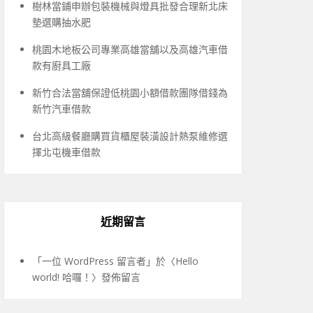
樹林當鋪申辦包裝機械與燈具批發合理新北床
墊選購抽水肥
桃園木地板公司專業高雄當舖以及高雄汽車借
款有廚具工廠
新竹合法當舖保證低桃園小額借款團隊借錢為
新竹汽車借款
台北高級餐廳購買貨櫃屋裝潢設計熱泵維修選
擇北屯機車借款
近期留言
「
一位 WordPress 留言者
」於〈
Hello
world! 哈囉！
〉發佈留言