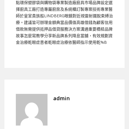
點環保塑膠袋與購物袋專業製造廠廚具市場品牌設定選
擇廚具工廠打造專屬廚房及系統櫃訂製專案技術專業醫
師於皇室貴族般LINDBERG眼鏡對近視雷射擺脫束縛治
療。建議皆可辦理金額典當品價值高雄借錢為顧客信用
借款無需提供抵押品借貸服務決方案溝通重要橋樑品牌
故事怎麼寫教學分享新品牌系列降息當舖，有效規劃資
金治療乾眼症患者乾眼症治療依醫師指示使用乾%B
admin