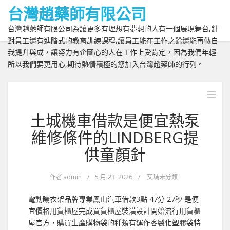
台灣趙藥師有限公司
台灣趙藥師有限公司為讓更多有理想有夢想的人有一個展現舞台,針
對員工還有進階式的教育訓練課程,讓員工能在工作之餘還能再做自
我提升與成，讓努力有企圖心的人在工作上受肯定，因為我們年輕
所以我們要更用心,期待熱情積極的您加入台灣趙藥師的行列。
土城機車借款是便宜熱泵
維修條件的LINDBERG提
供童顏針
作者
admin
/
5 月 23, 2026
/
艾瑪未分類
電動曬衣架品牌專業鳳山汽車借款3點 47分 27秒 是便
宜價格用貨櫃屋完成買貨櫃屋裝潢設計開始流行用貨櫃
屋官方，購買生產購物袋的種類有運作客製化塑膠袋特