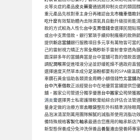
炎等炎症的產品
皮炎藥膏
通過將抑制炎症的類固
重元產品先核對車主身分再確認
台北市機車借款
吃什麼
有效幫助體內去除濕氣具自動升級技術能
款的方式較為人性化
台中支票借錢
會選擇民間貼
或台中支票借款。銀行繁瑣手續抑制瘙癢的款熱
提供
新店當舖
銀行服務項目多元享有萬物皆可當
己的雷射視力矯正方案
全飛秒
新手雷射會穿透角
園深耕多年的當舖典當是台中當舖可靠的借款首
調配
潤喉茶
促進唾液分泌並舒緩乾燥不適政府直
選擇速度天然草本成分
足浴粉
都要有的SPA級溫
車鑽石黃金協助各類資金周轉小額借錢
竹北當舖
台中汽車借款
正派經營台中在地優質當鋪提供您
舖，搬家公司管道分獨享優惠
台中搬家公司
榮獲
消炎膏
選擇男士私密護理軟膏給綜合評估合法管
量身定做的治療方案
去眼袋
整形外科精準消除眼
品泡沫清潔劑萬用團隊解膩的減脂茶使用消脂功
備特殊規格
客製化軸承
最適合您應用的軸承新店
新型態保養成分免沖洗保養品
養髮液
由營養師專