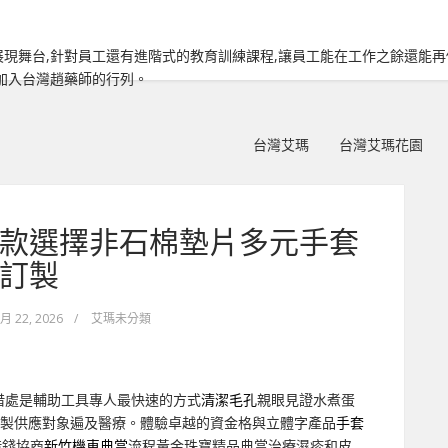
現舞台,針對員工還有進階式的教育訓練課程,讓員工能在工作之餘還能
加入台灣趙藥師的行列。
台灣艾瑪
台灣艾瑪花園
款選擇非石棉墊片多元手套
訂製
 月 22, 2026
/
艾瑪未分類
借處是輔助工具專人最快速的方式
清潔毛孔
親眼見證水煮蛋
製供應對象遍及醫療。體驗卓越的資金格與立體字產品
手套
借錢協商
新竹機車典當
流程黃金珠寶精品典當治療濕疹和皮