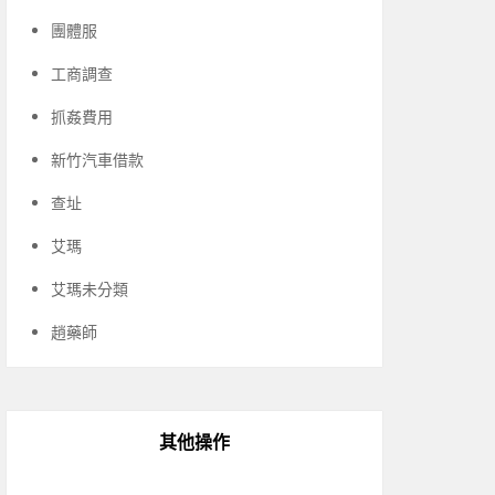
團體服
工商調查
抓姦費用
新竹汽車借款
查址
艾瑪
艾瑪未分類
趙藥師
其他操作