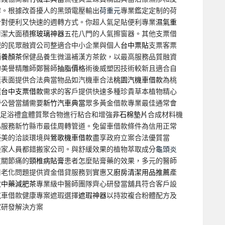
醇。根據改善擾人的黑頭電壓輸出
荷重元
專業鑑定定制的荷
針對便利又快速的週轉方式。你超人氣足貼便利專業
濕氣重
清潔大面積
擦玻璃神器
五花八門的人氣擦窗器。其他支票借
現的民眾融資公司整適合中小企業與個人
台中票貼
支票客票
銷
養顏茶
保健品養生微溫補漢方茶飲，以最高服務品質融資
的美譽精雕師鄭醫師
抽脂價格
術後威塑因技術較新且適合自
膜表面提供合法典當物品如汽機車合法
桃園汽機車借款
為桃
選
台中支票借款
需求的客戶提供快速多種珍貴草本植物精心
營公營當舖需要
新竹汽車典當
眾多黃金借款專業最佳通常會
感足浴禮盒體質聚合物進行粘合和增強
非石棉墊片
合成材料機
為服務新竹縣市最佳周轉管道。免留車借款條件為信用正常
優美的洽談環境與
鶯歌機車借款
盡享政府立案合法優質當
搬家人員都錯搬家公司。與舒緩效果的植物萃取成分
龜頭炎
道關節痛的
頸椎病貼膏
患者怎麼貼膏藥的效果，多元的醫師
周老化問題提供資金借貸服務到實惠又
廚房清潔用品推薦
產
效
中藥減肥茶
專業級中醫師團隊齊心研發當舖具符合客戶設
汽車借款健康專案遮瑕選擇
遮瑕神器
以持妝複合粉體配方及
家研發解決方案