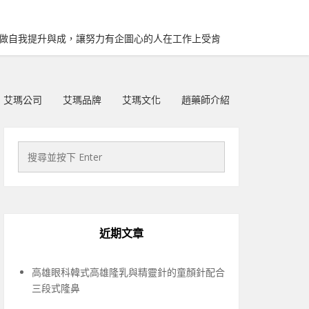
再做自我提升與成，讓努力有企圖心的人在工作上受肯
艾瑪公司
艾瑪品牌
艾瑪文化
趙藥師介紹
近期文章
高雄眼科韓式高雄隆乳與精靈針的童顏針配合
三段式隆鼻