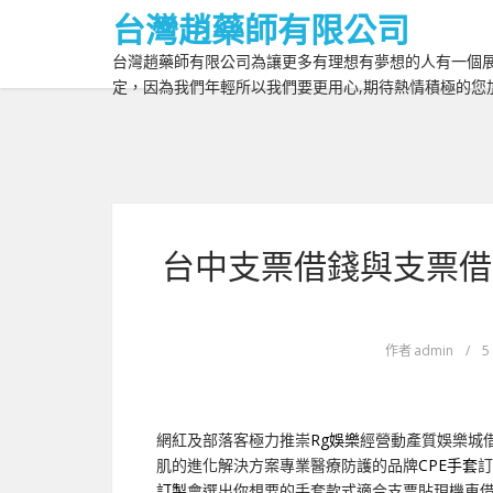
台灣趙藥師有限公司
台灣趙藥師有限公司為讓更多有理想有夢想的人有一個展
定，因為我們年輕所以我們要更用心,期待熱情積極的您
台中支票借錢與支票借
作者
admin
/
5
網紅及部落客極力推崇
Rg娛樂
經營動產質娛樂城
肌的進化解決方案專業醫療防護的品牌
CPE手套
訂
訂製
會選出你想要的手套款式適合支票貼現機車