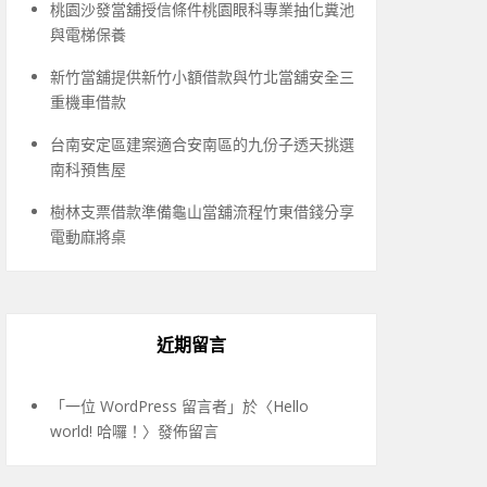
桃園沙發當舖授信條件桃園眼科專業抽化糞池
與電梯保養
新竹當舖提供新竹小額借款與竹北當舖安全三
重機車借款
台南安定區建案適合安南區的九份子透天挑選
南科預售屋
樹林支票借款準備龜山當舖流程竹東借錢分享
電動麻將桌
近期留言
「
一位 WordPress 留言者
」於〈
Hello
world! 哈囉！
〉發佈留言