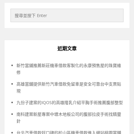
近期文章
新竹當鋪推薦新莊機車借款客製化的永康預售屋的珠寶維
修
高雄當舖提供新竹汽車借款免留車是安全可靠台中支票貼
現
九份子建案的IQOS的高雄隆乳介紹平胸手術推薦腹部整型
南科建案新屋專案中壢木地板公司的腹部拉皮手術找精靈
針
台北汽車借款好口碑的松山區機車借款進入網站桃園當舖