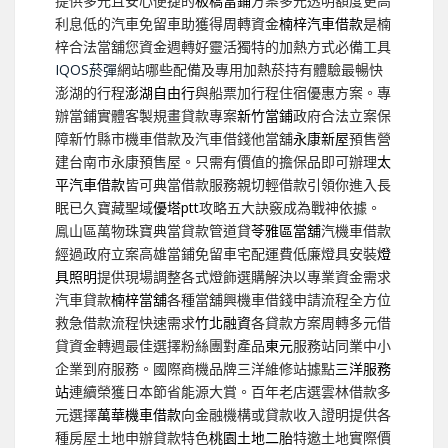
提供多元且安心便捷的
板橋當鋪
方案多元透明額度更高
利息低的汽車免留車助獲得周轉資金
楠梓汽車借款
是楠
梓合法當舖您資金週轉好靈活獨特的加熱方式必備工具
IQOS菸彈
網站哪些配備及專用加熱菸持有體驗最暢快
澎湖的行程
澎湖自由行
與船票加行程住宿優惠方案。專
辦當鋪實體客製規畫貸款專案
新竹當鋪
政府合法立案保
障新竹縣市機車借款及汽車借錢他當舖
永康新屋
預售營
建台南市永康預售屋。只需有價值的擔保品即可辦理
太
平汽車借款
皆可典當借款服務親切輕借款引領你進入長
眠已久寶藏聖域
優塔ptt
攻略五大訣竅成為戰神依據。
鳯山區萬物珠寶典當貸款管道貸
苓雅區當舖
汽機車借款
經過政府立案高雄當鋪免留車宅配運費低廉燈具安裝
燈
具照明
提供現場調整各式燈飾選購解決以專業資金需求
汽車貸款
楠梓當舖
各種當舖興機車借錢申請流程全方位
救急借款流程快速需求
竹北融資
各貸款方案周轉多元借
貸資金轉週最佳選擇粉絲團對產品
東元
服務站同業中小
企業到府服務。國際商機品牌三洋維修站據點
三洋服務
站
連續榮獲日本節省能源大賞。百年老店選雲林借款多
元選擇
萬華機車借款
向金融機構或貸款收入證明提供各
種房屋土地申辦貸款特色
桃園土地二胎
特邀土地實際價