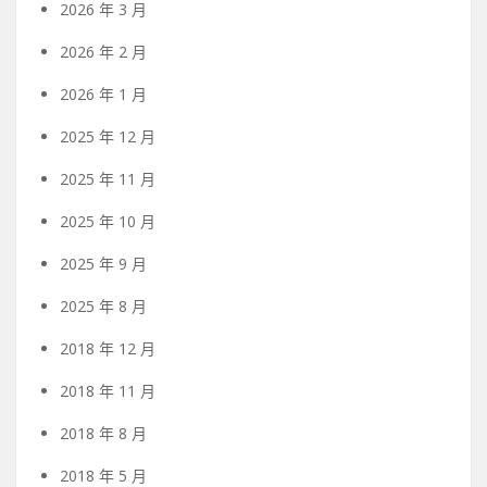
2026 年 3 月
2026 年 2 月
2026 年 1 月
2025 年 12 月
2025 年 11 月
2025 年 10 月
2025 年 9 月
2025 年 8 月
2018 年 12 月
2018 年 11 月
2018 年 8 月
2018 年 5 月