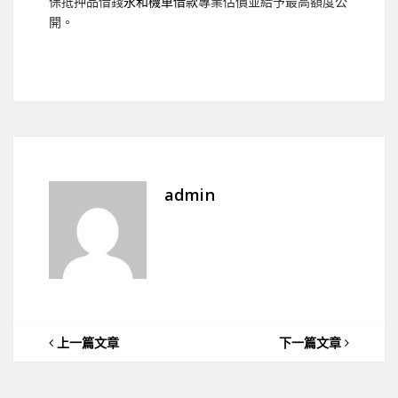
保抵押品借錢
永和機車借款
專業估價並給予最高額度公
開。
admin
上一篇文章
下一篇文章