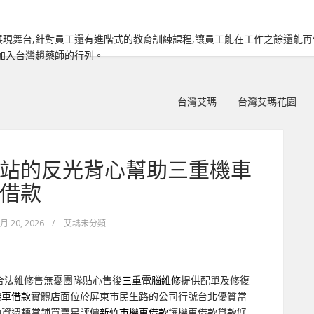
現舞台,針對員工還有進階式的教育訓練課程,讓員工能在工作之餘還能
加入台灣趙藥師的行列。
台灣艾瑪
台灣艾瑪花園
站的反光背心幫助三重機車
借款
 月 20, 2026
/
艾瑪未分類
合法維修售無憂團隊貼心售後
三重電腦維修
提供配單及修復
機車借款
實體店面位於屏東市民生路的公司行號台北優質當
融資週轉當鋪買賣星評價
新竹市機車借款
讓機車借款貸款好