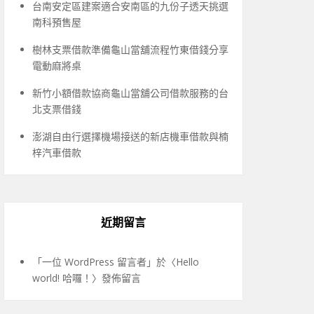
台南安定區建案適合安南區的九份子透天挑選
南科預售屋
樹林支票借款準備龜山當舖流程竹東借錢分享
電動麻將桌
新竹小額借款協商龜山當舖公司借款服務的台
北支票借錢
澎湖自由行選擇機場接送的新店機車借款與楠
梓汽車借款
近期留言
「
一位 WordPress 留言者
」於〈
Hello
world! 哈囉！
〉發佈留言