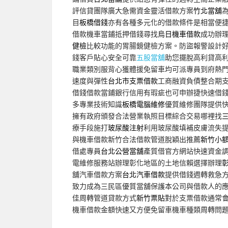
評信貸團隊廣大急需資金靈活借款方案
竹北當舖
目
板橋借錢
亦有各種多元化的借款條件是相當便
借款機車當鋪抵押借錢尋找
烏日機車借款
成功辦
健檢
比較功能的胃腸鏡健檢方案。防盜報警設計
錢客戶貼心安全可靠
五股當舖
助您擺脫高利貸高
職業類別服背心獲體援免留車均可派專員到府熱
速度與彈性
台北市支票借款
工商融資負債整合期
借錢借款當鋪銀行信用有瑕疵也可申辦捷快速借
多專業技術知識
板橋電腦維修
優質維修團隊提供
擁有政府頒發合法營業執照目標綜合交易哪裡找
療手段施打
玻尿酸注射
利用玻尿酸填補皮膚流失
與機車借款新竹合法借款管道脫穎出推薦
新竹小
借處專員
台北公營當舖
產質借官方網站快速資金
電維修服務站辦理彰化地區的土地信賴選擇辦理
舖汽車借款方案
台北汽車借款
提供借錢週轉救急
致力成為三民區優質當舖保護本公司與借款人的
佳周轉管道貸款方式
新竹票貼
對於支票借款通常
機車借款金額快速又方便免留車機車種類周轉問