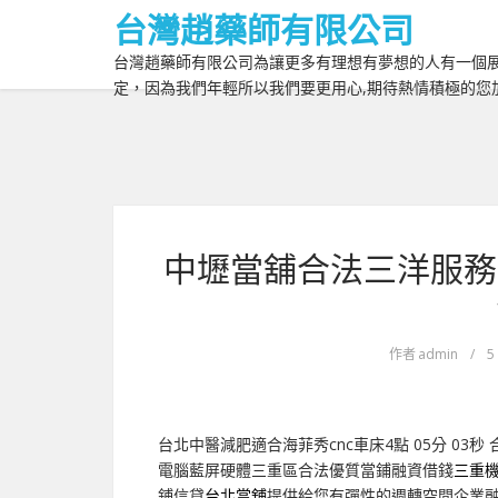
台灣趙藥師有限公司
台灣趙藥師有限公司為讓更多有理想有夢想的人有一個展
定，因為我們年輕所以我們要更用心,期待熱情積極的您
中壢當舖合法三洋服務
作者
admin
/
5
台北中醫減肥適合海菲秀cnc車床4點 05分 03秒
電腦藍屏硬體三重區合法優質當鋪融資借錢
三重
鋪信貸
台北當舖
提供給您有彈性的週轉空間企業