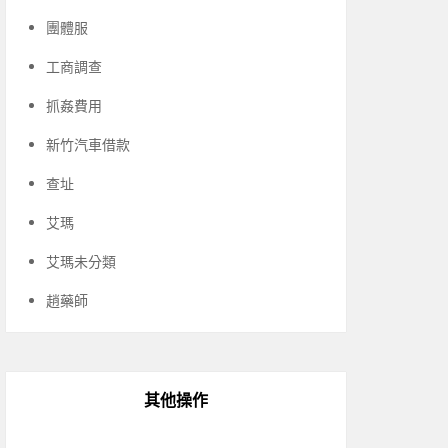
團體服
工商調查
抓姦費用
新竹汽車借款
查址
艾瑪
艾瑪未分類
趙藥師
其他操作