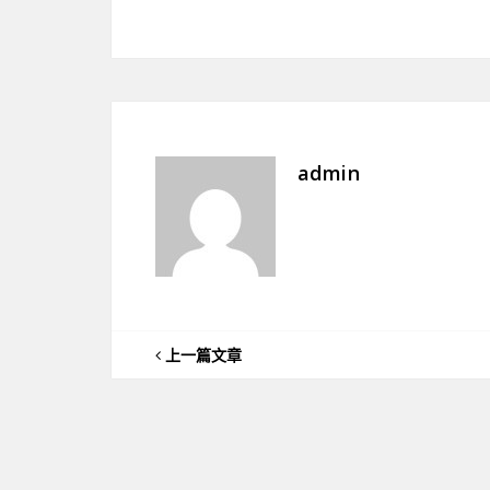
admin
上一篇文章