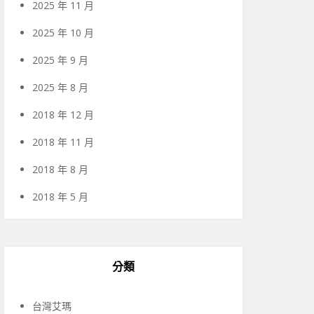
2025 年 11 月
2025 年 10 月
2025 年 9 月
2025 年 8 月
2018 年 12 月
2018 年 11 月
2018 年 8 月
2018 年 5 月
分類
台灣艾瑪