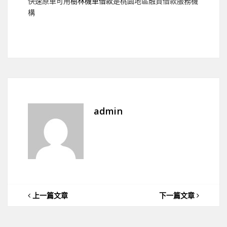
快速原車可用
樹林機車借款
是桃園地區融資借款服務機
構
admin
上一篇文章
下一篇文章