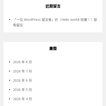
近期留言
「
一位 WordPress 留言者
」於〈
Hello world! 哈囉！
〉發
佈留言
彙整
2026 年 8 月
2026 年 7 月
2026 年 6 月
2026 年 5 月
2026 年 4 月