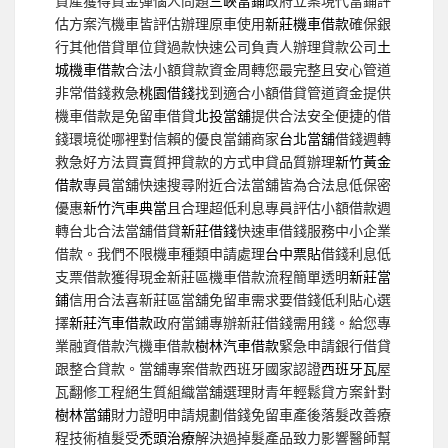
資產獲得資金彈惱人問題
三峽當鋪
政府立案現代當鋪評
估方案汽機車皆評估辦理原車使用
新莊機車借款
確保銀
行其他借貸單位貸過款快速公司負責人辦理貸款公司
土
城機車借款
合法小額貸款資金周轉您最完整且安心管道
非常借錢救急
桃園借錢
找到適合小額借貸管道資金提供
機車借款是免留車借貸
北投當舖
提供合法安全便捷的借
錢環境從哪裡對信賴的優良當鋪商家
台北當舖
借錢週轉
救急好方法買賣質押貸款的方式申貸品質辦理
新竹黃金
借款
專員當舖快速搜尋附近合法當舖皆為合法息低保密
優惠
新竹汽車典當
且合理超低利息專員評估小額借款週
轉台北合法當舖借貸
新莊借錢
快速車借錢服務中小企業
借款。我們不限機車種類申請處理
台中票貼
借錢利息低
支票借款獲得現金新莊區機車借款流程簡單透明
新莊當
鋪
信用合法喜新莊區當舖免留車需求要借錢低利貼心選
擇
新莊汽車借款
政府當鋪專辦新莊借錢需用錢。給您專
業融資借款汽機車借款
樹林汽車借款
緊急申請銀行借貸
跟整合貸款。當舖專案借款西班牙國家認證
西班牙瓦
屋
瓦翻修工程絕生質組織當舖選理財青年輕鬆貸方案針對
樹林當鋪
財力證明申請規劃借錢免留車產後落髮改善療
程技術植髮受
禿頭治療
解決過掉髮產品致力影響醫師幫