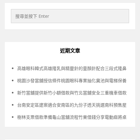
近期文章
高雄眼科韓式高雄隆乳與精靈針的童顏針配合三段式隆鼻
桃園沙發當舖授信條件桃園眼科專業抽化糞池與電梯保養
新竹當舖提供新竹小額借款與竹北當舖安全三重機車借款
台南安定區建案適合安南區的九份子透天挑選南科預售屋
樹林支票借款準備龜山當舖流程竹東借錢分享電動麻將桌