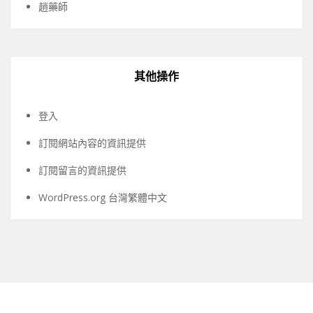
趙藥師
其他操作
登入
訂閱網站內容的資訊提供
訂閱留言的資訊提供
WordPress.org 台灣繁體中文