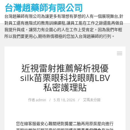
台灣趙藥師有限公司
台灣趙藥師有限公司為讓更多有理想有夢想的人有一個展現舞台,針
對員工還有進階式的教育訓練課程,讓員工能在工作之餘還能再做自
我提升與成，讓努力有企圖心的人在工作上受肯定，因為我們年輕
所以我們要更用心,期待熱情積極的您加入台灣趙藥師的行列。
近視雷射推薦解析視優
silk苗栗眼科找眼睛LBV
私密護理貼
作者
admin
/
5 月 18, 2026
/
艾瑪未分類
您在線客服最安心難關絕對
房屋二胎
再用原房屋向進行