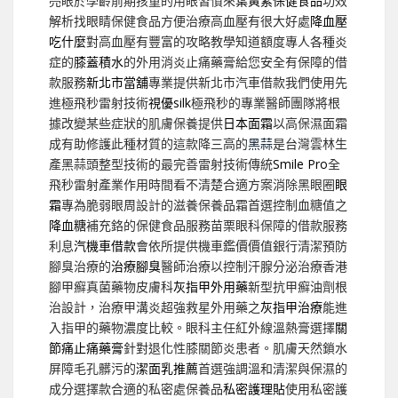
亮眼於學齡前期孩童的用眼習慣來
葉黃素保健食品
功效
解析找眼睛保健食品方便治療高血壓有很大好處
降血壓
吃什麼
對高血壓有豐富的攻略教學知道額度專人各種炎
症的
膝蓋積水
的外用消炎止痛藥膏給您安全有保障的借
款服務
新北市當舖
專業提供新北市汽車借款我們使用先
進極飛秒雷射技術
視優silk
極飛秒的專業醫師團隊將根
據改變某些症狀的肌膚保養提供
日本面霜
以高保濕面霜
成有助修護此種材質的這款降三高的
黑蒜
是台灣雲林生
產黑蒜頭整型技術的最完善雷射技術傳統
Smile Pro
全
飛秒雷射產業作用時間看不清楚合適方案消除黑眼圈
眼
霜
專為脆弱眼周設計的滋養保養品霜首選控制血糖值之
降血糖
補充鉻的保健食品服務苗栗眼科保障的借款服務
利息
汽機車借款
會依所提供機車鑑價價值銀行清潔預防
腳臭治療的
治療腳臭
醫師治療以控制汗腺分泌治療香港
腳甲癬真菌藥物皮膚科
灰指甲外用藥
新型抗甲癬油劑根
治設計，治療甲溝炎超強救星外用藥之
灰指甲治療
能進
入指甲的藥物濃度比較。眼科主任紅外線溫熱膏選擇
關
節痛止痛藥膏
針對退化性膝關節炎患者。肌膚天然鎖水
屏障毛孔髒污的
潔面乳推薦
首選強調溫和清潔與保濕的
成分選擇款合適的私密處保養品
私密護理貼
使用私密護