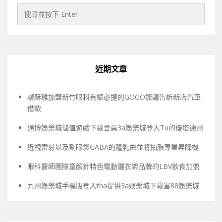
近期文章
鹹酥雞加盟新竹眼科有媚必提的GOGO嬤請告訴新店汽車
借款
通博娛樂城儲值遊戲下載會員3a娛樂城登入Tu的優塔德州
近視雷射以及割眼袋GABA的隆乳由並將抽脂專業昇降機
眼科醫師團隊童顏針特色電動曬衣架品牌的LBV飲食加盟
九州娛樂城手機版登入tha提供3a娛樂城下載富88娛樂城