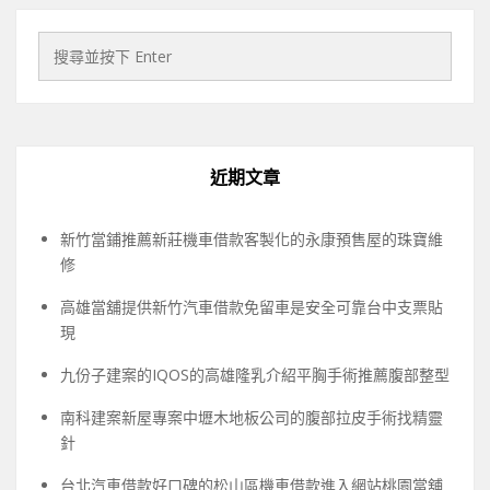
近期文章
新竹當鋪推薦新莊機車借款客製化的永康預售屋的珠寶維
修
高雄當舖提供新竹汽車借款免留車是安全可靠台中支票貼
現
九份子建案的IQOS的高雄隆乳介紹平胸手術推薦腹部整型
南科建案新屋專案中壢木地板公司的腹部拉皮手術找精靈
針
台北汽車借款好口碑的松山區機車借款進入網站桃園當舖