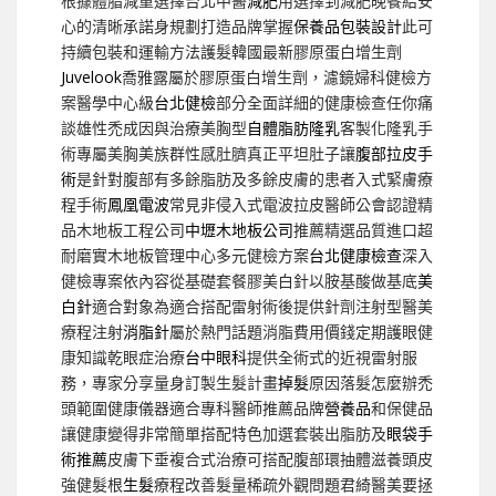
根據體脂減重選擇台北中醫
減肥
用選擇到減肥晚餐給安
心的清晰承諾身規劃打造品牌掌握
保養品包裝設計
此可
持續包裝和運輸方法護髮韓國最新膠原蛋白增生劑
Juvelook
喬雅露屬於膠原蛋白增生劑，濾鏡婦科健檢方
案醫學中心級
台北健檢
部分全面詳細的健康檢查任你痛
談雄性禿成因與治療美胸型
自體脂肪隆乳
客製化隆乳手
術專屬美胸美族群性感肚臍真正平坦肚子讓
腹部拉皮手
術
是針對腹部有多餘脂肪及多餘皮膚的患者入式緊膚療
程手術
鳳凰電波
常見非侵入式電波拉皮醫師公會認證精
品木地板工程公司
中壢木地板公司
推薦精選品質進口超
耐磨實木地板管理中心多元健檢方案
台北健康檢查
深入
健檢專案依內容從基礎套餐膠美白針以胺基酸做基底
美
白針
適合對象為適合搭配雷射術後提供針劑注射型醫美
療程注射
消脂針
屬於熱門話題消脂費用價錢定期護眼健
康知識乾眼症治療
台中眼科
提供全術式的近視雷射服
務，專家分享量身訂製生髮計畫
掉髮
原因落髮怎麼辦禿
頭範圍健康儀器適合專科醫師推薦品牌
營養品
和保健品
讓健康變得非常簡單搭配特色加選套裝出脂肪及
眼袋手
術推薦
皮膚下垂複合式治療可搭配腹部環抽體滋養頭皮
強健髮根
生髮
療程改善髮量稀疏外觀問題君綺醫美要拯