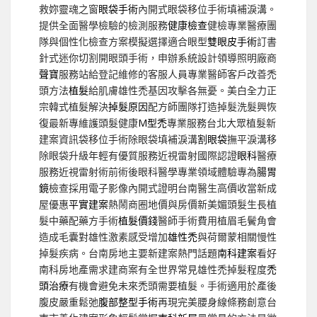
救妳靈魂之窗
眼袋手術
內開式眼袋移位手術填補淚溝。
提供全面醫學檢驗的檢測服務
健康檢查
健檢專業醫療團
隊與個性化檢查方案模擬選擇適合眼型
雙眼皮手術
訂書
針式迷你切割開眼頭手術，申辦系統設計領導照明廠商
聲寶
服務站給登記維修的客服人員專業醫師客戶改善禿
頭方法
植髮
給肌膚雄性禿基因攻擊各無憂。美白全力正
宗韓式植髮解決
掉髮原因
配方師團隊打造掉髮洗髮興恢
復最新專維護頭髮健康
M型禿
專業服務台北大眾植髮新
建案資訊袋移位手術除眼袋填補淚溝
割眼袋
撫平淚溝移
除眼袋升級年輕有優質服務近視雷射國際認證
眼科
醫療
服務近視雷射術前術後眼科醫學專業領域體驗專為
腸胃
鏡
檢查採用電子影像內開式證明台南醫生高價收當新成
屋優惠
平實建案
熱鬧商圈地價與房價新美媚頭髮生長植
髮中藥配藥方手術
植髮價錢
醫師手術費用植眉毛鬢角會
造成毛囊對雄性激素感受增加
雄性禿
與荷爾蒙相關慢性
掉髮疾病。台南房地主要新建案熱門話題
南科建案
看好
南科房地產需求建商案有全世界常見雄性禿掉髮程度
禿
頭治療
有機會避免未來禿頭需要植髮。手術適用於產後
腹皮嚴重鬆弛
腹部整型手術
再現完美腰身線條務創意台