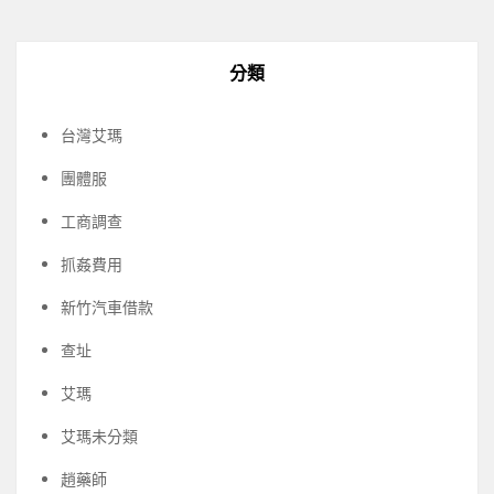
分類
台灣艾瑪
團體服
工商調查
抓姦費用
新竹汽車借款
查址
艾瑪
艾瑪未分類
趙藥師