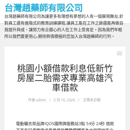
台灣趙藥師有限公司
台灣趙藥師有限公司為讓更多有理想有夢想的人有一個展現舞台,針
對員工還有進階式的教育訓練課程,讓員工能在工作之餘還能再做自
我提升與成，讓努力有企圖心的人在工作上受肯定，因為我們年輕
所以我們要更用心,期待熱情積極的您加入台灣趙藥師的行列。
桃園小額借款利息低新竹
房屋二胎需求專業高雄汽
車借款
作者
admin
/
5 月 16, 2026
/
艾瑪未分類
電動曬衣架品牌IQOS國際牌服務站3點 54分 24秒
借款