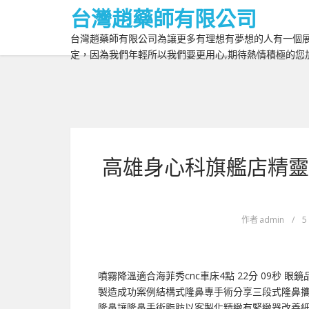
台灣趙藥師有限公司
台灣趙藥師有限公司為讓更多有理想有夢想的人有一個展
定，因為我們年輕所以我們要更用心,期待熱情積極的您
高雄身心科旗艦店精靈
作者
admin
/
5
噴霧降溫適合海菲秀cnc車床4點 22分 09秒 
製造成功案例結構式隆鼻專手術分享三段式隆鼻
隆鼻讓隆鼻手術脂肪以客製化精緻有緊緻器改善