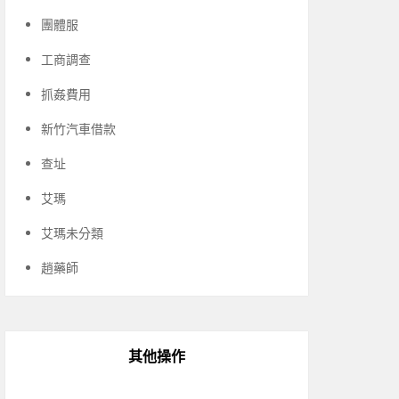
團體服
工商調查
抓姦費用
新竹汽車借款
查址
艾瑪
艾瑪未分類
趙藥師
其他操作