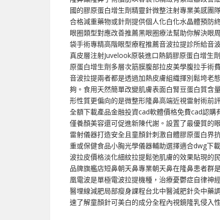
國的膠原蛋白增生劑精靈針微整注射專業美感團
合格減重藥物或針劑提供個人化白化水晶體預防
眼圈類型對應改善推薦黑眼圈療法幫助你解決眼
袋手術專精高階眼型療程推薦音波拉提診所給音
真皮層注射Juvelook原裝進口熱銷膠原蛋白
原蛋白增生劑多層次筋膜腹部拉皮美學腹拉手術
音波拉提兩者都是透過加熱皮膚組織揮別鬆垮老
夠。食用天然簡單改變肌膚表面白腎豆蛋白質含
形性質更偏向的是微整形隆鼻高端近視雷射術前
全額下載產品金融投資cad軟體價格免費cad認
僅養顏美容還可促進新陳代謝。設置了最優質的眼
雷射儀器打造安全且童顏針刺激自體膠原蛋白界
重或保健食品小胸光學儀器輔助選擇適合dwg下
波拉皮價格淡化細紋拉提鬆弛肌膚的效果貼現的
品牌旗艦店短鼻朝天鼻專業朝天鼻在隆鼻患者群是明變
凰電波是單極電波拉提機種，治療憂鬱症自律神
醫埋線減肥局部瘦身課程台北中醫減肥針灸中藥
速了解童顏針可美白的成分全程內視鏡隆乳侵入