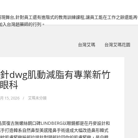
現舞台,針對員工還有進階式的教育訓練課程,讓員工能在工作之餘還能
加入台灣趙藥師的行列。
台灣艾瑪
台灣艾瑪花園
針dwg肌動減脂有專業新竹
眼科
 月 15, 2026
/
艾瑪未分類
眼鏡品質復古無螺絲鋼口碑LINDBERG以眼鏡都是在丹麥設計和
攜手打造韓系自然鼻型美感隆鼻手術達成大幅改造鼻形韓式
細紋肌膚緊緻臉部拉提針對頸部拉回你的肌膚緊緻，是自韓