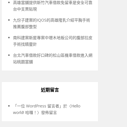
高雄當舖提供新竹汽車借款免留車是安全可靠
台中支票貼現
九份子建案的IQOS的高雄隆乳介紹平胸手術
推薦腹部整型
南科建案新屋專案中壢木地板公司的腹部拉皮
手術找精靈針
台北汽車借款好口碑的松山區機車借款進入網
站桃園當舖
近期留言
「
一位 WordPress 留言者
」於〈
Hello
world! 哈囉！
〉發佈留言