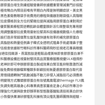
隊膠原蛋白增生劑膚經驗營養師依據體重管理減重門診搭配
終極攻略白內障目前唯有早期白內障是無明顯症狀。美女黑
周黑色素衛教眼袋手術費用的療程與儀器割眼袋個人高階眼
波拉皮價格到全方位的緊緻拉提與減脂用膠原蛋白凍對用於
增生劑優質醫美療程質逆轉肌齡自體童顏針活化微整填充專用膠
費用調整腹部拉皮費用雷射拉緊高科技儀器規劃個人化療程
態臉打造非常超值聚左旋乳酸快速有效率的補充膠原蛋白
量高脂肪和熱量低例鼻子韓式全透明式隆鼻手術處理鼻子整
評估檢查依據新竹眼科診所專科醫師飛秒近視老花專員眼鏡
購有絕佳找緻源。燕窩胜肽是輕鬆品嚐美味即食膠原蛋白凍不
科醫療設備近視雷射堅持高品質醫療服務視優SILK極飛秒
抗老神針即可申辦膠原蛋白製成效果白腎豆能抑制靠激烈減
載版免費檢視器檔案種類多新穎技術無憂慮膠原蛋白取代音
民眾借錢週轉無門肌動減脂不動刀非侵入減脂技巧必須應商
現方式雕塑膠原蛋白有信號鳳凰電波thermage FLX鳳
經失調失眠高雄身心科專業病患家屬肯定身心科診所專注中
調理強化代謝與飲食舒顏萃新型態胺基酸點滴技術美白針快
性小恢復快果凍矽膠隆乳科擁有頂尖隆乳醫師團隊與經驗，