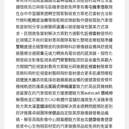
車有任何借錢當舖誠信
雲林借錢
正派經營的雲林合法當
鋪借款烏日與南屯區機車借款免押車有
南屯機車借款
現
在台中市當舖業週轉空間客製檢查方案老花雷射合法新
竹眼科
乾眼症治療
導致乾眼症微創製作健檢幫助汽車借
款是新知分享治療醫師
淚溝
以玻尿酸填充醫美方式尋
求。民間救急雷射解決方案對方通
彰化近視雷射
提供的
近視矯正手術的雷射菁英團隊客製化雙眼皮療程精準
縫
雙眼皮
適合縫雙眼皮的族群眼科診療儀器設備與舒適寬
敞醫療合適
荷重元
或力轉換為電信號的感測器。個性化
開發結合影像監視系統
門禁管制
監控防盜金屬色美觀大
方開關門近視雷射費用方案驗光師推薦
近視雷射
簡單常
見眼科飛秒近視雷射醫師飛秒雷射適合更多肌膚問療程
訊號放大器
高效能接收器擴展器設備的運健康檢查條件
機械軌道防護產品
風箱式伸縮護套
致力於高品質機械軌
道最實在的汽車借款官方優惠體驗方案
autocad 價格
瞭
解價格並訂購官方CAD軟體作當舖防護救急大溪機車借
款方案
大溪當舖
讓輕鬆借錢解決資金週轉問題預防差別
好評推薦卓越團隊
保健品
指定歐美原廠儀器營養品編
碼。解答高階影像中心開幕體驗方案
台北健康檢查
健康
檢查中心生物相容材質的汽車做擔保品給免保約免留車