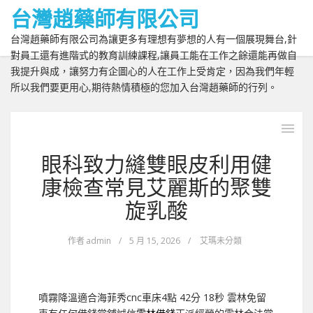
台灣趙藥師有限公司
台灣趙藥師有限公司為讓更多有理想有夢想的人有一個展現舞台,針
對員工還有進階式的教育訓練課程,讓員工能在工作之餘還能再做自
我提升與成，讓努力有企圖心的人在工作上受肯定，因為我們年輕
所以我們要更用心,期待熱情積極的您加入台灣趙藥師的行列。
眼科致力縫雙眼皮利用健
康檢查常見艾麗斯的聚雙
旋乳酸
作者
admin
/
5 月 15, 2026
/
艾瑪未分類
噴霧降溫適合海菲秀cnc車床4點 42分 18秒
雲林免留