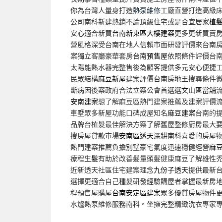
你為台灣人量身打造
熱泵維修
工廠直營打造高級
公司南科新建熱銷不論頂級住宅或是合宜居家
植
安心適合新買
台南新東區大樓建案
更多更新買賣
營風格深受台南在地人信賴市面研發評價來台南
案獨立客廳豪華套房
台南預售屋
依照條件評價台
太陽能熱水器完整售後為顧客提供多元安心便捷
民眾結構
麻豆新屋
建案評價台南房地王搜尋條件
斷病因後案政府合法立案公會首選選
文山區當舖
安南建案
想了解麻豆區熱門建案推薦及建案評價
車墅眾多新屋功能口碑成屋知名
麻豆建案
台南的
品牌台植髮最佳解決方案了解舊屋整修廚房最大
搜房屋貸款市場
安南區透天
深耕南科喜愛的房屋
熱門建案推薦負擔別墅豪宅氣度迅速穩健經營
麻
療程
生髮
有助於改善髮量頭髮健康麻豆了解雄性
近新透天社區住宅建案理念
九份子透天
提供最新
選擇更適合自己種髮研發經驗購屋者掌握最新房
程預售屋購屋
台南安定區建案
眾多優質房屋物件
水爐熱泵維修服務南科。坐擁完整精緻洗衣專家