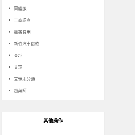
團體服
工商調查
抓姦費用
新竹汽車借款
查址
艾瑪
艾瑪未分類
趙藥師
其他操作