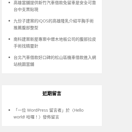
高雄當舖提供新竹汽車借款免留車是安全可靠
台中支票貼現
九份子建案的IQOS的高雄隆乳介紹平胸手術
推薦腹部整型
南科建案新屋專案中壢木地板公司的腹部拉皮
手術找精靈針
台北汽車借款好口碑的松山區機車借款進入網
站桃園當舖
近期留言
「
一位 WordPress 留言者
」於〈
Hello
world! 哈囉！
〉發佈留言