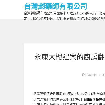
台灣趙藥師有限公司
台灣趙藥師有限公司為讓更多有理想有夢想的人有一個展
定，因為我們年輕所以我們要更用心,期待熱情積極的您
永康大樓建案的廚房翻
作者
admin
/
5
噴霧降溫適合海菲秀cnc車床4點 19分 01秒
台南
建案評價必備安南專業多樣貸款評估
植髮價格
免
長期事各種類型瓦片買賣施工房屋物件南科產值