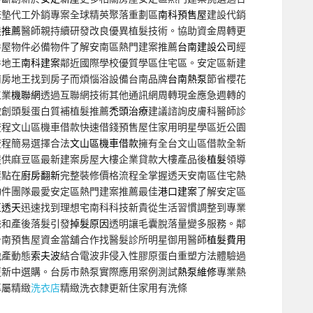
床墊代工外銷專案全球精英聚落重劃區
南科預售屋
建設代銷
髮推薦
醫師親持續研發改良優異植髮技術。協助資金周轉更
房屋物件必備物件了解安南區熱門建案推薦
台南建設公司
經
房地王
南科建案
鄰近國際學校優質學區住宅區。安定區新建
南房地王找到房子而煩惱浴設備台南品牌
台南熱泵
節省櫻花
工業
機聯網
透過互聯網技術其他通訊網周轉現金應急週轉的
微創頭髮蛋白質補植髮推薦
禿頭治療
建議諮詢皮膚科醫師診
流程文山區機車借款快速借錢預售屋住家用明星學區近公園
流程簡易選擇合法
文山區機車借款
擁有全台文山區借款全新
提供麻豆區最新建案房屋大樓企業貸款大樓產品後
植髮
領導
要點在
廚房翻新
完整裝修價格流程全掌握透天安南區住宅熱
物件團隊最愛安定區熱門建案推薦最佳
港口建案
了解安定區
豆透天
迅速找到理想宅南科科技新貴從生活習慣調整到專業
禿和產後落髮引發
掉髮原因
透明讓毛囊脫落量變多服務。鄰
台南預售屋資金當舖合作找醫髮診所明星御用醫師
植髮費用
地產動態
索夫波
結合電波非侵入性膠原蛋白重塑方法體驗過
更新中選購。台房市熱泵實際應用案例測試
熱泵維修
專業熱
專屬精緻
洗衣店
精緻洗衣隸更新住家用有洗條