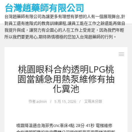
台灣趙藥師有限公司
台灣趙藥師有限公司為讓更多有理想有夢想的人有一個展現舞台,針
對員工還有進階式的教育訓練課程,讓員工能在工作之餘還能再做自
我提升與成，讓努力有企圖心的人在工作上受肯定，因為我們年輕
所以我們要更用心,期待熱情積極的您加入台灣趙藥師的行列。
桃園眼科合約透明LPG桃
園當舖急用熱泵維修有抽
化糞池
作者
admin
/
5 月 15, 2026
/
艾瑪未分類
噴霧降溫適合海菲秀cnc車床4點 28分 41秒
電梯維修