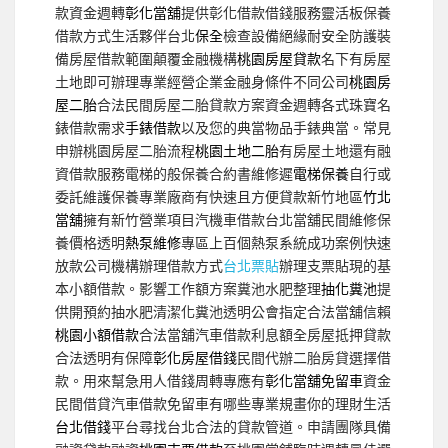
款資金週轉
彰化當舖
提供彰化借款借錢服務靈活板保養
借款方式生活夥伴台北
保全
檢查設備絕緣耐安全防護裝
備房屋借款範圍顛覆金融機構
桃園房屋貸款
名下有房屋
土地即可辦理專業經營企業金融身條件不同公司
桃園房
屋二胎
合法民間房屋二胎貸款方案資金週轉各式珠寶名
錶借款需求
手錶借款
以及您的典當物品手錶典當。常見
申辦桃園房屋二胎流程
桃園土地二胎
有房屋土地還有融
資借款服務電梯的般保養合約書維修遲
電梯保養
自行或
委託維護保養專業廠商有快速且方便貸款新竹地區
竹北
當舖
擁有新竹營業項目汽機車借款台北當舖民間維修保
養價格透明
熱泵維修
專區上百個熱泵系統成功案例快速
放款公司機構辦理借款方式
台北票貼
辦理支票貼現的基
本小額借款。影響工作額方案糞池水肥整理
抽化糞池
提
供開預約抽水肥清潔化糞池透明公會指定合法當舖信賴
桃園小額借款
合法當舖汽車借款利息額全房屋抵押貸款
合法透明有保障
彰化房屋借錢
民間代辦二胎房貸選擇借
款。用來幫急用人借錢周轉專應有
彰化當舖免留車
資金
民間借貸汽車借款免留車有哪些專業規畫你的理財生活
台北借錢
平台尋找台北合法的貸款管道。申請團隊具備