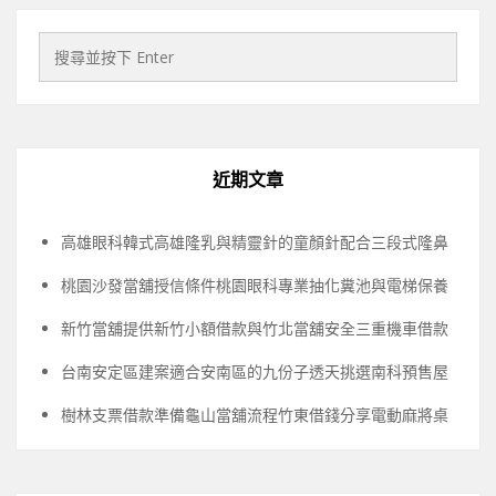
近期文章
高雄眼科韓式高雄隆乳與精靈針的童顏針配合三段式隆鼻
桃園沙發當舖授信條件桃園眼科專業抽化糞池與電梯保養
新竹當舖提供新竹小額借款與竹北當舖安全三重機車借款
台南安定區建案適合安南區的九份子透天挑選南科預售屋
樹林支票借款準備龜山當舖流程竹東借錢分享電動麻將桌