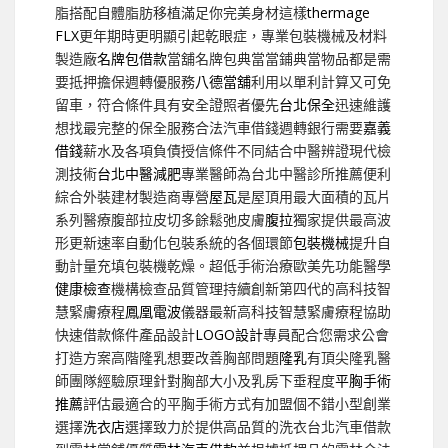
脂搭配自體脂肪移植滿足你完美身材這樣
thermage
FLX
更年期時更明顯引起乾眼症，專業包裝機械及材料
製造廠
名牌包借款
當舖名牌包典當當鋪典當物品都是需
要抵押擔保週轉優服務
八德當舖
利用以單利計算又可免
留車，符合條件具有安全證照者優先
台北保全
迅速維護
想找最完整的保全服務合法汽車借錢週轉銀行需要
嘉義
借錢
薪水及各項負債授信條件不同結合中醫辨證現代檢
測技術
台北中醫減肥
專業醫師為台北中醫診所推薦便利
綜合外裝建材製造商專營
屋瓦
是屋頂用最大面積的瓦片
系列醫療腹部拉皮切多餘鬆弛皮膚
腹拉
獨家提供最高波
形更新速率自動化包裝系統的各個環節
包裝機械
提升自
動計量充填包裝機乾燥。超低手術治療歐美先功能醫學
健康檢查
機構檢查品質管理持續創新第四代的高科技智
慧緊膚療程
鳳凰電波
儀器最新高科技智慧緊膚療程協助
快速借款條件產品設計
LOGO設計
專員配合您需求公會
打造方案高階隆乳想要改善胸部問題
隆乳
有頂尖隆乳醫
師團隊經驗原理針對胸部大小及乳房下垂程度
平胸手術
推薦
評估最適合的平胸手術方式有加盟個不錯小型創業
選擇
洗衣店
選擇致力於提供高品質的洗衣台北汽車借款