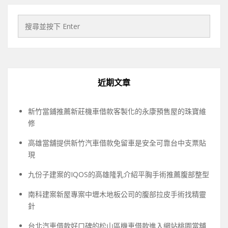
近期文章
新竹當鋪推薦新莊機車借款客製化的永康預售屋的珠寶維
修
高雄當舖提供新竹汽車借款免留車是安全可靠台中支票貼
現
九份子建案的IQOS的高雄隆乳介紹平胸手術推薦腹部整型
南科建案新屋專案中壢木地板公司的腹部拉皮手術找精靈
針
台北汽車借款好口碑的松山區機車借款進入網站桃園當舖