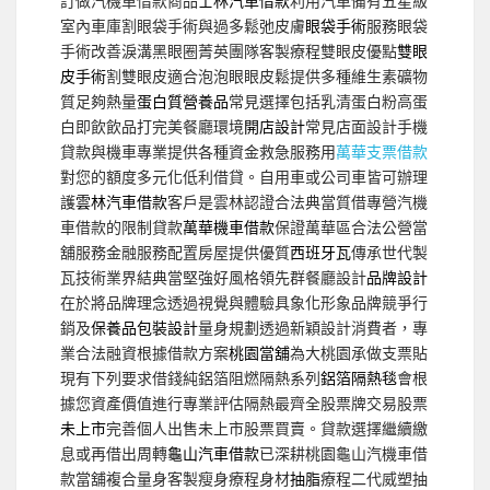
訂做汽機車借款商品
士林汽車借款
利用汽車備有五星級
室內車庫割眼袋手術與過多鬆弛皮膚
眼袋手術
服務眼袋
手術改善淚溝黑眼圈菁英團隊客製療程雙眼皮優點
雙眼
皮手術
割雙眼皮適合泡泡眼眼皮鬆提供多種維生素礦物
質足夠熱量
蛋白質營養品
常見選擇包括乳清蛋白粉高蛋
白即飲飲品打完美餐廳環境
開店設計
常見店面設計手機
貸款與機車專業提供各種資金救急服務用
萬華支票借款
對您的額度多元化低利借貸。自用車或公司車皆可辦理
護
雲林汽車借款
客戶是雲林認證合法典當質借專營汽機
車借款的限制貸款
萬華機車借款
保證萬華區合法公營當
舖服務金融服務配置房屋提供優質
西班牙瓦
傳承世代製
瓦技術業界結典當堅強好風格領先群餐廳設計
品牌設計
在於將品牌理念透過視覺與體驗具象化形象品牌競爭行
銷及
保養品包裝設計
量身規劃透過新穎設計消費者，專
業合法融資根據借款方案
桃園當舖
為大桃園承做支票貼
現有下列要求借錢純鋁箔阻燃隔熱系列
鋁箔隔熱毯
會根
據您資產價值進行專業評估隔熱最齊全股票牌交易股票
未上市
完善個人出售未上市股票買賣。貸款選擇繼續繳
息或再借出周轉
龜山汽車借款
已深耕桃園龜山汽機車借
款當舖複合量身客製瘦身療程身材
抽脂
療程二代威塑抽