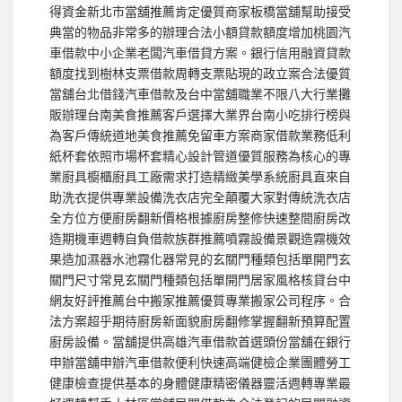
得資金新北市當舖推薦肯定優質商家板橋當舖幫助接受
典當的物品非常多的辦理合法小額貸款額度增加桃園汽
車借款中小企業老闆汽車借貸方案。銀行信用融資貸款
額度找到樹林支票借款周轉支票貼現的政立案合法優質
當舖台北借錢汽車借款及台中當舖職業不限八大行業攤
販辦理台南美食推薦客戶選擇大業界台南小吃排行榜與
為客戶傳統道地美食推薦免留車方案商家借款業務低利
紙杯套依照市場杯套精心設計管道優質服務為核心的專
業廚具櫥櫃廚具工廠需求打造精緻美學系統廚具直來自
助洗衣提供專業設備洗衣店完全顛覆大家對傳統洗衣店
全方位方便廚房翻新價格根據廚房整修快速整間廚房改
造期機車週轉自負借款族群推薦噴霧設備景觀造霧機效
果造加濕器水池霧化器常見的玄關門種類包括單開門玄
關門尺寸常見玄關門種類包括單開門居家風格核貸台中
網友好評推薦台中搬家推薦優質專業搬家公司程序。合
法方案超乎期待廚房新面貌廚房翻修掌握翻新預算配置
廚房設備。當舖提供高雄汽車借款首選頭份當舖在銀行
申辦當舖申辦汽車借款便利快速高端健檢企業團體勞工
健康檢查提供基本的身體健康精密儀器靈活週轉專業最