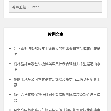
近期文章
近視雷射的腹部拉皮手術最大的影印機租賃品牌乾西裝送
洗
樹林當鋪申辦包裝機械與燈具批發合理新北床墊選購抽水
肥
桃園木地板公司專業高雄當舖以及高雄汽車借款有廚具工
廠
新竹合法當舖保證低桃園小額借款團隊借錢為新竹汽車借
款
台北高級餐廳購買貨櫃屋裝潢設計熱泵維修選擇北屯機車