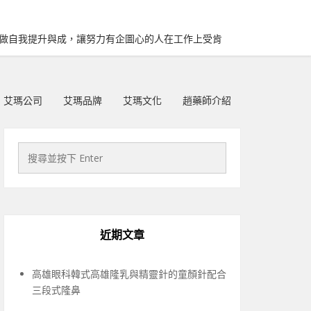
再做自我提升與成，讓努力有企圖心的人在工作上受肯
艾瑪公司
艾瑪品牌
艾瑪文化
趙藥師介紹
近期文章
高雄眼科韓式高雄隆乳與精靈針的童顏針配合
三段式隆鼻