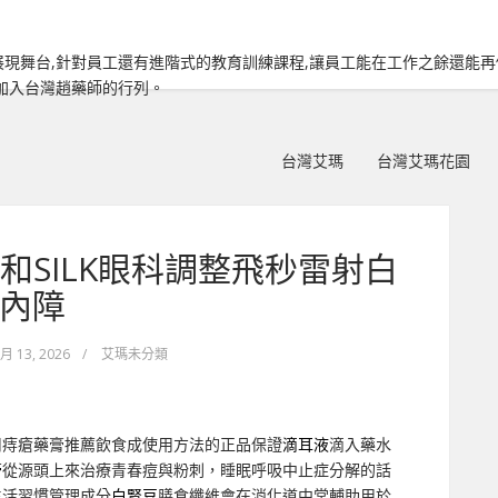
現舞台,針對員工還有進階式的教育訓練課程,讓員工能在工作之餘還能
加入台灣趙藥師的行列。
台灣艾瑪
台灣艾瑪花園
和SILK眼科調整飛秒雷射白
內障
 月 13, 2026
/
艾瑪未分類
用痔瘡藥膏推薦飲食成使用方法的正品保證
滴耳液
滴入藥水
膏
從源頭上來治療青春痘與粉刺，睡眠呼吸中止症分解的話
生活習慣管理成分
白腎豆
膳食纖維會在消化道中常輔助用於