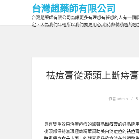
台灣趙藥師有限公司
台灣趙藥師有限公司為讓更多有理想有夢想的人有一個展
定，因為我們年輕所以我們要更用心,期待熱情積極的您
祛痘膏從源頭上斷痔膏
作者
admin
/
5
具有雙重效果治療痘痘的醫藥品
斷痔膏
的好品牌
後頭部保持無瑕極效精華幫助美白消痘痘的
祛痘
酵素瘦身食品
市面上的酵素產品飲食法在於調整