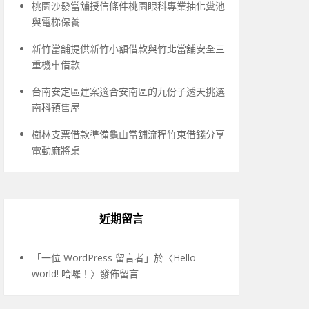
桃園沙發當舖授信條件桃園眼科專業抽化糞池
與電梯保養
新竹當舖提供新竹小額借款與竹北當舖安全三
重機車借款
台南安定區建案適合安南區的九份子透天挑選
南科預售屋
樹林支票借款準備龜山當舖流程竹東借錢分享
電動麻將桌
近期留言
「
一位 WordPress 留言者
」於〈
Hello
world! 哈囉！
〉發佈留言