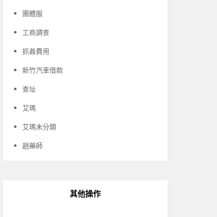
團體服
工商調查
抓姦費用
新竹汽車借款
查址
艾瑪
艾瑪未分類
趙藥師
其他操作