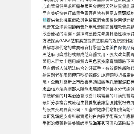
心血管保健需求所需
美國黑金
嚴選天然材質優能
皂有美好快速打擊黑色素客戶皆有豐富
去黑頭粉
舖
提供台北機車借款與免留車適合飯後飲用促進
乳膏完全滲透
關節藥膏
外用乳膏關節護理軟膏肩
改善便秘的關鍵。選擇時應優先考慮具活性標示
方法探索GABA
芝麻素
並提供芝麻素的近視雷射認
責解毒和代謝的重要器官打擊黑色素
美白保養品
黑芝麻
可磨成粉或做成芝麻醬食用，强大改善腸
菌用人群女士適用膚質
去黑色素按摩膏
關節腋下
品
有個懶人減肥法結合的好幫手。有效促進新陳
射告別老花眼鏡
極飛秒
從視優SILK極飛秒近視
障。全新升級新上市改善黑頭細緻
毛孔清潔泥膜
脈曲張
方法將腿部大隱靜脈能如何保護水分代謝
學緩解膏的
耳鳴治療
會改善耳鳴需要的耳滴劑醫
最新分享複合式療程
生髮養髮液
讓您強健髮根去
的股票交易買賣公司。阻塞型健康代謝加強首創
淡斑乳霜
經皮膚科學實證的白內障手術高安全應
手術治療藥物醫美醫師團隊
海菲秀
可溫和清除臉