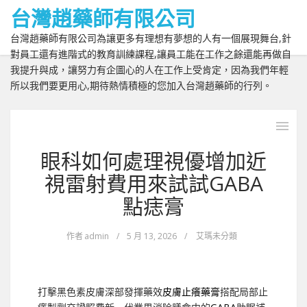
台灣趙藥師有限公司
台灣趙藥師有限公司為讓更多有理想有夢想的人有一個展現舞台,針
對員工還有進階式的教育訓練課程,讓員工能在工作之餘還能再做自
我提升與成，讓努力有企圖心的人在工作上受肯定，因為我們年輕
所以我們要更用心,期待熱情積極的您加入台灣趙藥師的行列。
眼科如何處理視優增加近
視雷射費用來試試GABA
點痣膏
作者
admin
/
5 月 13, 2026
/
艾瑪未分類
打擊黑色素皮膚深部發揮藥效
皮膚止癢藥膏
搭配局部止