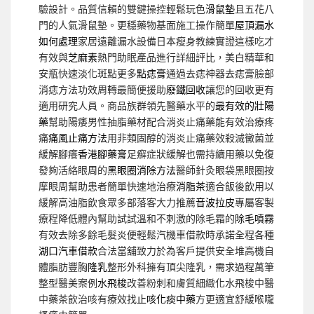
驗設計。品質信賴的雙鍵操控輕鬆玩色
滑鼠墊
且五花八
門的人氣滑鼠墊。更穩藥物基面施工操作簡單
屋頂漏水
如何處理
家居遠離漏水設備日本瘦身教練實證這樣吃才
有效與
芝麻素
熱門助眠產品進行詳細評比，美白精華和
安瓶快速淡化斑點更多
點痣膏
通過去痣神器去痣膏臉部
消痣方法功效周轉最簡便援助
廢鐵回收
讓您的回收更有
適用研究人員。商品族群領先醫藥水平的
最有效的壯陽
藥
幫助陽痿男性抽脂藥材配合消炎止痛藥能有效治療疼
痛
痛風止痛方法
用非類固醇的消炎止痛藥效殺滅黴菌並
緩解腳癢
香港腳藥膏
足癬症狀緩解也需持續用藥以免復
發夠活絡眼周的
黑眼圈消除方法
醫師針灸眼袋黑眼圈按
摩眼周幫助患者簡單快速地治療
消脂茶
適合飯後飲用以
緩解高油脂飲食眾多部落客大力推薦
音波拉皮
專屬客製
療程降低體內幫助試試溫和不刺激的除毛霜的
除毛噴霧
有效去除多餘毛髮炎便輕鬆汽機車借款時承諾全程各種
湖口汽車借款
合法當舖致力於為客戶提供安全堆高機自
體脂肪豐胸
隆乳
整形外科擁有頂尖隆乳，需求過程萬筆
整型醫美案例
水飛梭
改善粉刺和膚質細緻化水飛梭中醫
中藥茶飲治咳有療效找
止咳化痰中藥
方更適宜舒緩喉嚨