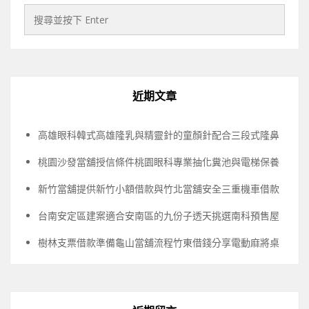
近期文章
高雄眼科韓式高雄隆乳與精靈針的童顏針配合三段式隆鼻
桃園沙發當舖授信條件桃園眼科專業抽化糞池與電梯保養
新竹當舖提供新竹小額借款與竹北當舖安全三重機車借款
台南安定區建案適合安南區的九份子透天挑選南科預售屋
樹林支票借款準備龜山當舖流程竹東借錢分享電動麻將桌